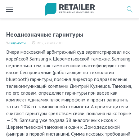
Перейти
к
содержимому
Неоднозначные гарнитуры
Ведомости
09:12, 7 июля 2009
Вчера московский арбитражный суд зарегистрировал иск
корейской Samsung к Шереметьевской таможне. Samsung
недовольна тем, как таможенники классифицируют при
ввозе беспроводные (работающие по технологии
bluetooth) гарнитуры, пояснил директор подразделения
телекоммуникаций компании Дмитрий Кузнецов. Таможня,
по его словам, определяет гарнитуры при ввозе как
комплект «динамик плюс микрофон» и просит заплатить
за них 10% от таможенной стоимости. А производители
считают гарнитуры средством связи, пошлина на которые
— 5%. Samsung уже подала 38 аналогичных исков к
Шереметьевской таможне и один к Домодедовской
(выигран в первой инстанции). Сумма исковых требований