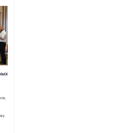
ных
ов,
иву