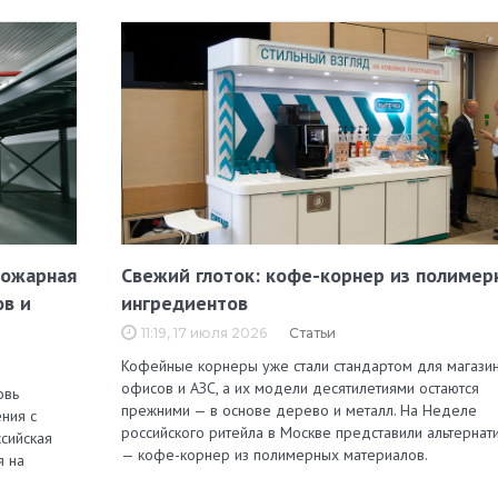
пожарная
Свежий глоток: кофе-корнер из полимер
ов и
ингредиентов
11:19, 17 июля 2026
Статьи
Кофейные корнеры уже стали стандартом для магазин
офисов и АЗС, а их модели десятилетиями остаются
овь
прежними — в основе дерево и металл. На Неделе
ния с
российского ритейла в Москве представили альтернат
сийская
— кофе-корнер из полимерных материалов.
я на