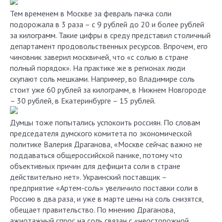
Тем временем в Москве за февраль пачка соли
подорожала в 3 раза – с 9 рублей до 20 и более рублей
за килограмм. Такие цифры в среду представил столичный
департамент продовольственных ресурсов. Впрочем, его
чиновник заверил москвичей, что «с солью в стране
полный порядок». На практике же в регионах люди
скупают соль мешками. Например, во Владимире соль
стоит уже 60 рублей за килограмм, в Нижнем Новгороде
– 30 рублей, в Екатеринбурге – 15 рублей.
Думцы тоже попытались успокоить россиян. По словам
председателя думского комитета по экономической
политике Валерия Драганова, «Москве сейчас важно не
поддаваться общероссийской панике, потому что
объективных причин для дефицита соли в стране
действительно нет». Украинский поставщик –
предприятие «Артем-соль» увеличило поставки соли в
Россию в два раза, и уже в марте цены на соль снизятся,
обещает правительство. По мнению Драганова,
ажиотажный спрос на соль связан с «неосторожной