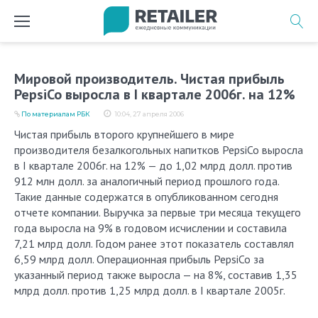
Перейти
к
содержимому
Мировой производитель. Чистая прибыль
PepsiCo выросла в I квартале 2006г. на 12%
По материалам РБК
10:04, 27 апреля 2006
Чистая прибыль второго крупнейшего в мире
производителя безалкогольных напитков PepsiCo выросла
в I квартале 2006г. на 12% — до 1,02 млрд долл. против
912 млн долл. за аналогичный период прошлого года.
Такие данные содержатся в опубликованном сегодня
отчете компании. Выручка за первые три месяца текущего
года выросла на 9% в годовом исчислении и составила
7,21 млрд долл. Годом ранее этот показатель составлял
6,59 млрд долл. Операционная прибыль PepsiCo за
указанный период также выросла — на 8%, составив 1,35
млрд долл. против 1,25 млрд долл. в I квартале 2005г.