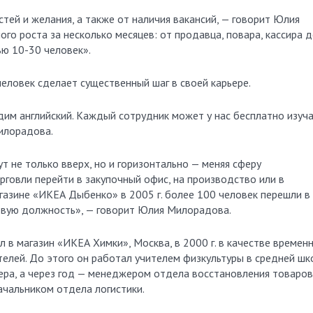
тей и желания, а также от наличия вакансий, — говорит Юлия
го роста за несколько месяцев: от продавца, повара, кассира 
ю 10-30 человек».
еловек сделает существенный шаг в своей карьере.
дим английский. Каждый сотрудник может у нас бесплатно изуч
Милорадова.
ут не только вверх, но и горизонтально — меняя сферу
рговли перейти в закупочный офис, на производство или в
газине «ИКЕА Дыбенко» в 2005 г. более 100 человек перешли в
новую должность», — говорит Юлия Милорадова.
л в магазин «ИКЕА Химки», Москва, в 2000 г. в качестве времен
елей. До этого он работал учителем физкультуры в средней шк
ра, а через год — менеджером отдела восстановления товаров
начальником отдела логистики.