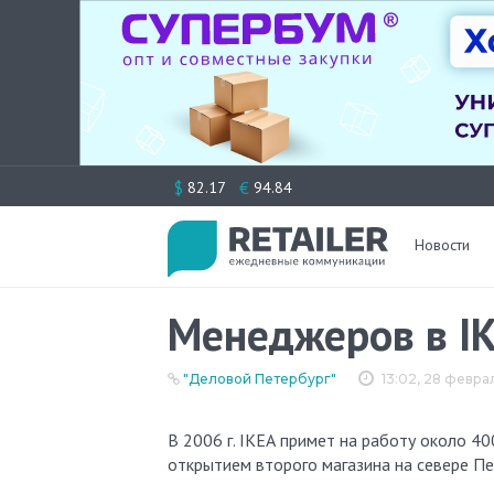
Перейти
$
€
82.17
94.84
к
содержимому
Новости
Менеджеров в IK
"Деловой Петербург"
13:02, 28 февра
В 2006 г. IКЕА примет на работу около 40
открытием второго магазина на севере Пе