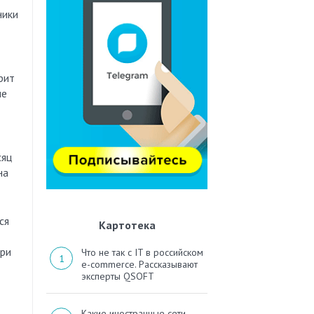
ники
рит
не
сяц
на
ся
Картотека
При
Что не так с IT в российском
e-commerce. Рассказывают
эксперты QSOFT
Какие иностранные сети