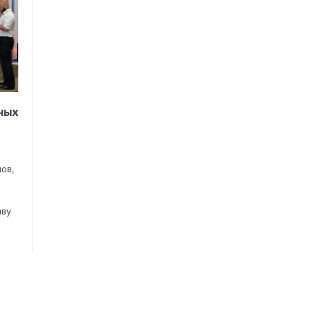
ных
ов,
иву