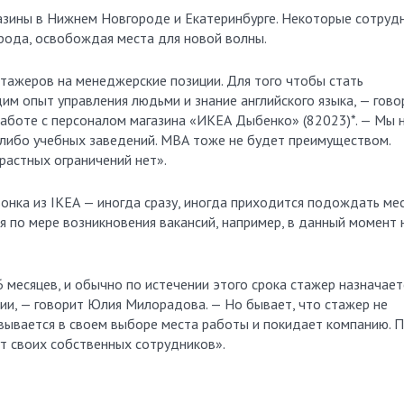
газины в Нижнем Новгороде и Екатеринбурге. Некоторые сотруд
орода, освобождая места для новой волны.
тажеров на менеджерские позиции. Для того чтобы стать
м опыт управления людьми и знание английского языка, — гово
аботе с персоналом магазина «ИКЕА Дыбенко» (82023)*. — Мы 
либо учебных заведений. МВА тоже не будет преимуществом.
растных ограничений нет».
онка из IКЕА — иногда сразу, иногда приходится подождать ме
я по мере возникновения вакансий, например, в данный момент 
 месяцев, и обычно по истечении этого срока стажер назначает
ии, — говорит Юлия Милорадова. — Но бывает, что стажер не
ывается в своем выборе места работы и покидает компанию. 
т своих собственных сотрудников».