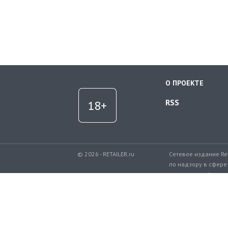
О ПРОЕКТЕ
RSS
© 2026 - RETAILER.ru
Сетевое издание Re
по надзору в сфере
коммуникаций.
Регистрационный но
Телефон редакции: 