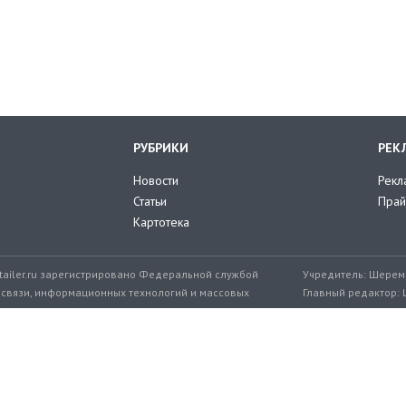
РУБРИКИ
РЕК
Новости
Рекл
Статьи
Прай
Картотека
tailer.ru зарегистрировано Федеральной службой
Учредитель: Шереме
 связи, информационных технологий и массовых
Главный редактор: 
мер: ЭЛ № ФС 77-71776 от 08.12.2017
+7 999 217-32-45
Эл. почта редакции: editor@retailer.