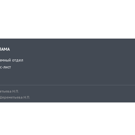
ЛАМА
амный отдел
с-лист
тьева Н.П.
Шереметьева Н.П.
ru, adv@retailer.ru