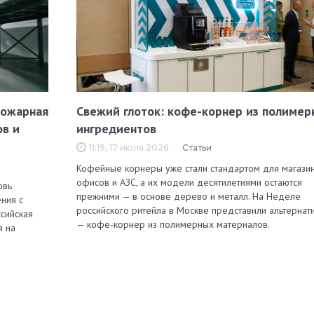
пожарная
Свежий глоток: кофе-корнер из полимер
ов и
ингредиентов
11:19, 17 июля 2026
Статьи
Кофейные корнеры уже стали стандартом для магазин
офисов и АЗС, а их модели десятилетиями остаются
овь
прежними — в основе дерево и металл. На Неделе
ния с
российского ритейла в Москве представили альтернат
сийская
— кофе-корнер из полимерных материалов.
я на