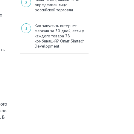
определили лицо
российской торговли
до
Как запустить интернет-
магазин за 30 дней, если у
каждого товара 78
комбинаций? Опыт Simtech
Development
ать
ного
оле.
. В