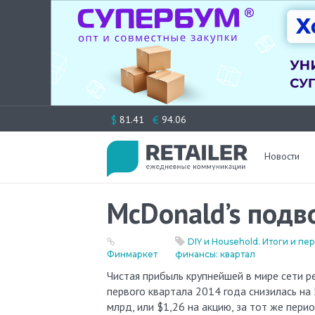
Перейти
$
€
81.41
94.06
к
содержимому
Новости
McDonald’s подв
DIY и Household. Итоги и пе
Финмаркет
финансы: квартал
Чистая прибыль крупнейшей в мире сети ресторанов быстрого обслуживания McDonald’s Corp. по итогам
первого квартала 2014 года снизилась на 
млрд, или $1,26 на акцию, за тот же пер