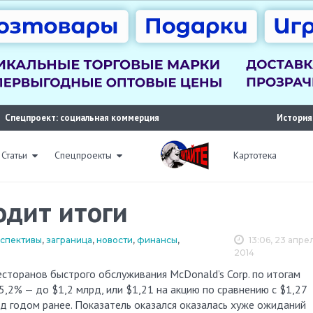
Спецпроект: социальная коммерция
История
Статьи
Спецпроекты
Картотека
одит итоги
рспективы
,
заграница
,
новости
,
финансы
,
13:06, 23 апре
2014
5,2% — до $1,2 млрд, или $1,21 на акцию по сравнению с $1,27
иод годом ранее. Показатель оказался оказалась хуже ожиданий