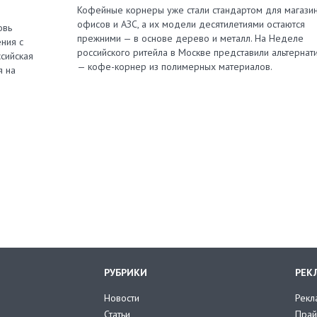
Кофейные корнеры уже стали стандартом для магазин
офисов и АЗС, а их модели десятилетиями остаются
овь
прежними — в основе дерево и металл. На Неделе
ния с
российского ритейла в Москве представили альтернат
сийская
— кофе-корнер из полимерных материалов.
я на
РУБРИКИ
РЕК
Новости
Рекл
Статьи
Прай