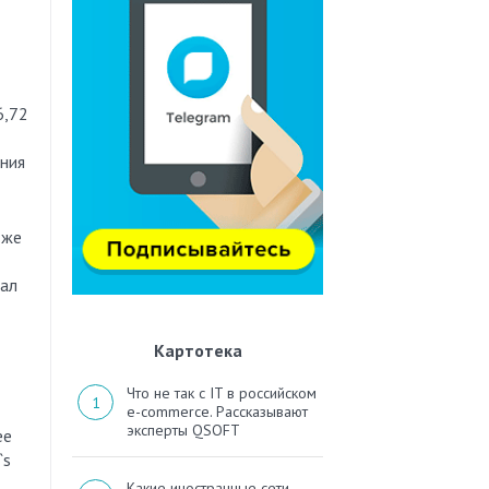
6,72
ания
 же
вал
Картотека
Что не так с IT в российском
e-commerce. Рассказывают
эксперты QSOFT
ее
`s
Какие иностранные сети