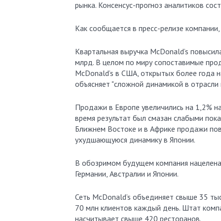
рынка. Консенсус-прогноз аналитиков сост
Как сообщается в пресс-релизе компании,
Квартальная выручка McDonald’s повысила
млрд. В целом по миру сопоставимые про
McDonald’s в США, открытых более года на
объясняет "сложной динамикой в отрасли 
Продажи в Европе увеличились на 1,2% на
время результат был смазан слабыми пока
Ближнем Востоке и в Африке продажи пов
ухудшающуюся динамику в Японии.
В обозримом будущем компания нацелена 
Германии, Австралии и Японии.
Сеть McDonald’s объединяет свыше 35 тыс
70 млн клиентов каждый день. Штат компа
насчитывает свыше 420 ресторанов.