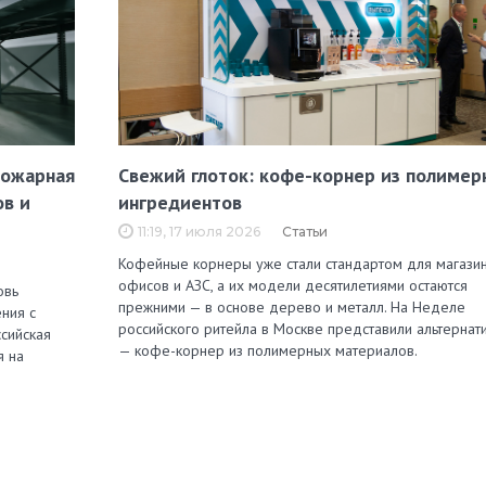
пожарная
Свежий глоток: кофе-корнер из полимер
ов и
ингредиентов
11:19, 17 июля 2026
Статьи
Кофейные корнеры уже стали стандартом для магазин
офисов и АЗС, а их модели десятилетиями остаются
овь
прежними — в основе дерево и металл. На Неделе
ния с
российского ритейла в Москве представили альтернат
сийская
— кофе-корнер из полимерных материалов.
я на