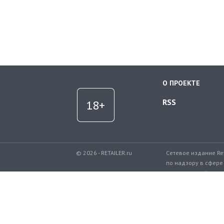
О ПРОЕКТЕ
RSS
© 2026 - RETAILER.ru
Сетевое издание Re
по надзору в сфере
коммуникаций.
Регистрационный но
Телефон редакции: 