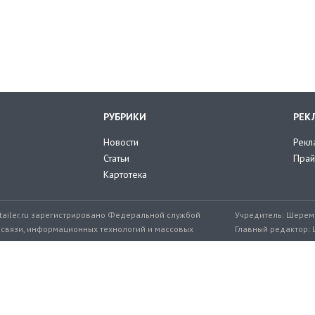
РУБРИКИ
РЕК
Новости
Рекл
Статьи
Прай
Картотека
tailer.ru зарегистрировано Федеральной службой
Учредитель: Шереме
 связи, информационных технологий и массовых
Главный редактор: 
мер: ЭЛ № ФС 77-71776 от 08.12.2017
+7 999 217-32-45
Эл. почта редакции: editor@retailer.