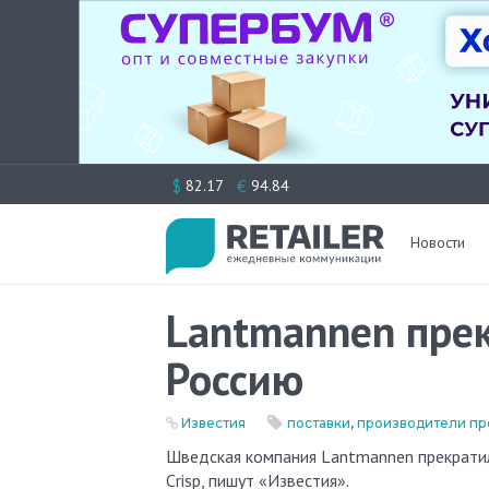
Перейти
$
€
82.17
94.84
к
содержимому
Новости
Lantmannen прек
Россию
Известия
поставки
,
производители пр
Шведская компания Lantmannen прекратила поставки своей продукции в России, в том числе хлебцев Finn
Crisp, пишут «Известия».