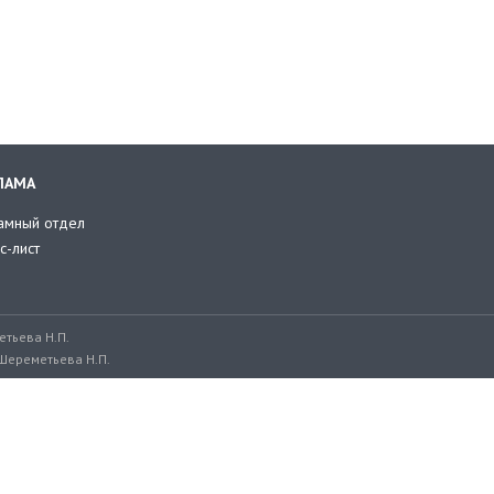
ЛАМА
амный отдел
с-лист
тьева Н.П.
Шереметьева Н.П.
ru, adv@retailer.ru