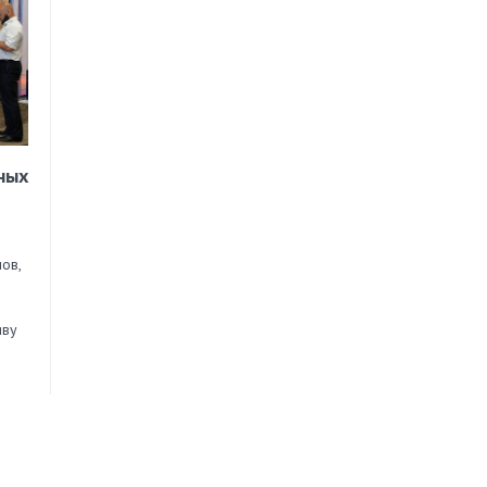
ных
ов,
иву