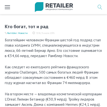
Перейти
к
содержимому
Кто богат, тот и рад
Rambler. Новости
15:16, 9 июля 2015
Богатейшим человеком Франции шестой год подряд стал
глава холдинга LVMH, специализирующегося в индустрии
люкса, 66-летний Бернар Арно. Его состояние оценивается
в €34,66 млрд, передают Рамблер Новости.
Как следует из ежегодного рейтинга французского
журнала Challenges, 500 самых богатых людей Франции
обладают совокупным состоянием в €460 млрд В этом
году журнал насчитал во Франции 74 миллиардера.
На втором месте — владелица косметической корпорации
L’Oreal Лилиан Бетанкур (€30,9 млрд). Тройку лидеров
замыкает Аксель Дюма с компанией Hermes (€24,1 млрд).