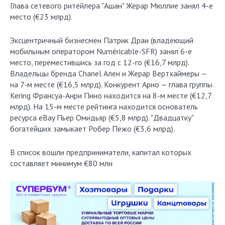
Глава сетевого ритейлера "Ашан" Жерар Мюллие занял 4-е
место (€23 млрд).
Эксцентричный бизнесмен Патрик Драи (владеющий
мобильным оператором Numéricable-SFR) занял 6-е
место, переместившись за год с 12-го (€16,7 млрд).
Владельцы бренда Chanel Ален и Жерар Вертхаймеры —
на 7-м месте (€16,5 млрд). Конкурент Арно — глава группы
Kering Франсуа-Анри Пино находится на 8-м месте (€12,7
млрд). На 15-м месте рейтинга находится основатель
ресурса eBay Пьер Омидьяр (€5,8 млрд). "Двадцатку"
богатейших замыкает Робер Пежо (€3,6 млрд).
В список вошли предприниматели, капитал которых
составляет минимум €80 млн