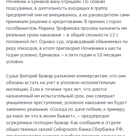
Ночевник и Ермаков вину отрицали. По словам
подсудимых, в деятельность входящих в группу
предприятий они не вмешивались, а их руководители сами
принимали решения о кредитовании. В прениях сторон
гособвинитель Марина Трофимова просила назначить им
реальные сроки наказания — в общей сложности 12 с
половиной лет. Однако суд, оправдавший обвиняемых по
ряду эпизодов, в итоге приговорил Ночевника к шести
годам условно, Ермакова — к пяти годам и 10 месяцам
условно.
Судья Григорий Бракар разъяснил коммерсантам, что они
обязаны встать на учет в уголовно-исполнительную
инспекцию. Если в течение трех лет, что длится
назначенный им испытательный срок, они совершат
умышленное преступление, условное наказание им будет
заменено реальным. «Соседа по даче побили, к примеру,
да мало ли что в жизни бывает», — предупредил
осужденных господин Бракар. Как сообщили в отделе
общественных связей Сибирского банка Сбербанка РФ,
его руководство считает судебное решение законным и