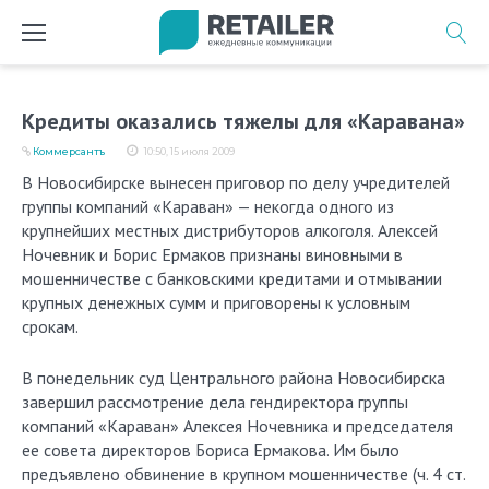
Перейти
к
содержимому
Кредиты оказались тяжелы для «Каравана»
Коммерсантъ
10:50, 15 июля 2009
В Новосибирске вынесен приговор по делу учредителей
группы компаний «Караван» — некогда одного из
крупнейших местных дистрибуторов алкоголя. Алексей
Ночевник и Борис Ермаков признаны виновными в
мошенничестве с банковскими кредитами и отмывании
крупных денежных сумм и приговорены к условным
срокам.
В понедельник суд Центрального района Новосибирска
завершил рассмотрение дела гендиректора группы
компаний «Караван» Алексея Ночевника и председателя
ее совета директоров Бориса Ермакова. Им было
предъявлено обвинение в крупном мошенничестве (ч. 4 ст.