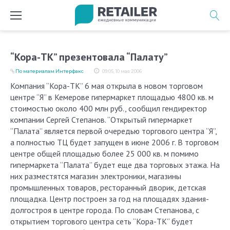
Перейти
к
содержимому
“Кора-ТК” презентовала “Палату”
По материалам Интерфакс
09:05, 10 мая 2006
Компания “Кора-ТК” 6 мая открыла в новом торговом
центре “Я” в Кемерове гипермаркет площадью 4800 кв. м
стоимостью около 400 млн руб., сообщил гендиректор
компании Сергей Степанов. “Открытый гипермаркет
“Палата” является первой очередью торгового центра “Я”,
а полностью ТЦ будет запущен в июне 2006 г. В торговом
центре общей площадью более 25 000 кв. м помимо
гипермаркета “Палата” будет еще два торговых этажа. На
них разместятся магазин электроники, магазины
промышленных товаров, ресторанный дворик, детская
площадка. Центр построен за год на площадях здания-
долгостроя в центре города. По словам Степанова, с
открытием торгового центра сеть “Кора-ТК” будет