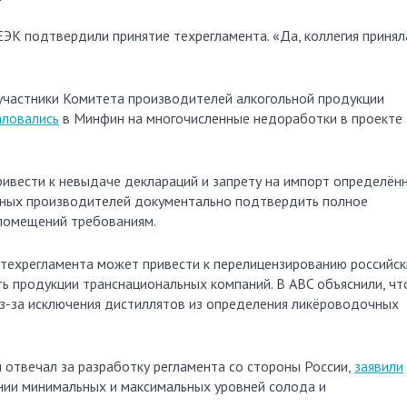
 ЕЭК подтвердили принятие техрегламента. «Да, коллегия принял
о участники Комитета производителей алкогольной продукции
ловались
в Минфин на многочисленные недоработки в проекте
ривести к невыдаче деклараций и запрету на импорт определён
нных производителей документально подтвердить полное
 помещений требованиям.
е техрегламента может привести к перелицензированию российск
ть продукции транснациональных компаний. В ABC объяснили, чт
з-за исключения дистиллятов из определения ликёроводочных
 отвечал за разработку регламента со стороны России,
заявили
ении минимальных и максимальных уровней солода и