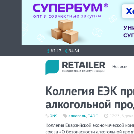
Перейти
$
€
82.17
94.84
к
содержимому
Новости
Коллегия ЕЭК пр
алкогольной пр
RNS
алкоголь
,
ЕАЭС
17:23, 6 дек
Коллегия Еварзийской экономической комиссии (ЕЭК) приняла новый технический регламент Таможенного
союза «О безопасности алкогольной прод