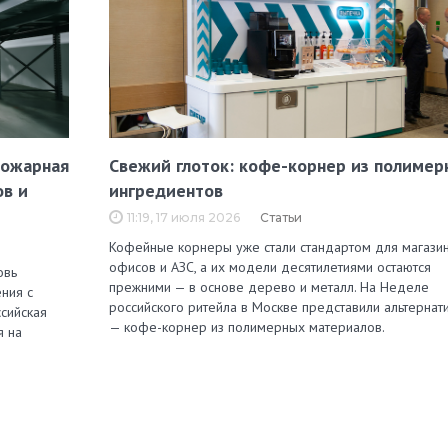
пожарная
Свежий глоток: кофе-корнер из полимер
ов и
ингредиентов
11:19, 17 июля 2026
Статьи
Кофейные корнеры уже стали стандартом для магазин
офисов и АЗС, а их модели десятилетиями остаются
овь
прежними — в основе дерево и металл. На Неделе
ния с
российского ритейла в Москве представили альтернат
сийская
— кофе-корнер из полимерных материалов.
я на