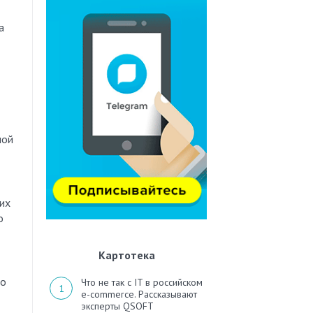
а
ной
их
о
Картотека
о
Что не так с IT в российском
e-commerce. Рассказывают
эксперты QSOFT