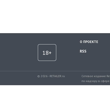
О ПРОЕКТЕ
RSS
© 2026 - RETAILER.ru
Сетевое издание Re
по надзору в сфере
коммуникаций.
Регистрационный но
Телефон редакции: 