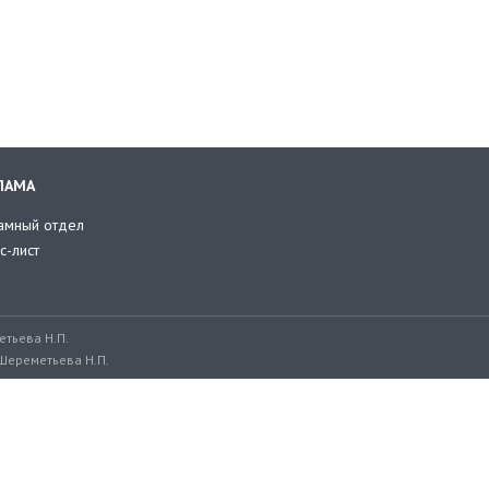
ЛАМА
амный отдел
с-лист
тьева Н.П.
Шереметьева Н.П.
ru, adv@retailer.ru