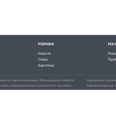
РУБРИКИ
РЕК
Новости
Рекл
Статьи
Прай
Картотека
tailer.ru зарегистрировано Федеральной службой
Учредитель: Шереме
 связи, информационных технологий и массовых
Главный редактор: 
мер: ЭЛ № ФС 77-71776 от 08.12.2017
+7 999 217-32-45
Эл. почта редакции: editor@retailer.