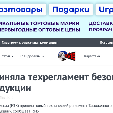
Спецпроект: социальная коммерция
История
Статьи
Спецпроекты
Картотека
иняла техрегламент безо
одукции
абря 2018
укции», сообщает RNS.