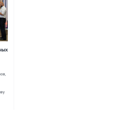
ных
ов,
иву