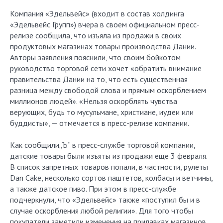
Компания «Эдельвейс» (входит в состав холдинга
«Эдельвейс Групп») вчера в своем официальном пресс-
релизе сообщила, что изъяла из продажи в своих
продуктовых магазинах товары производства Дании.
Авторы заявления пояснили, что своим бойкотом
руководство торговой сети хочет «обратить внимание
правительства Дании на то, что есть существенная
разница между свободой слова и прямым оскорблением
миллионов людей». «Нельзя оскорблять чувства
верующих, будь то мусульмане, христиане, иудеи или
буддисты», — отмечается в пресс-релизе компании.
Как сообщили„Ъ“ в пресс-службе торговой компании,
датские товары были изъяты из продажи еще 3 февраля.
В список запретных товаров попали, в частности, рулеты
Dan Cake, несколько сортов паштетов, колбасы и ветчины,
а также датское пиво. При этом в пресс-службе
подчеркнули, что «Эдельвейс» также «поступил бы и в
случае оскорбления любой религии». Для того чтобы
покупатели заметили изменения на прилавках магазинов,