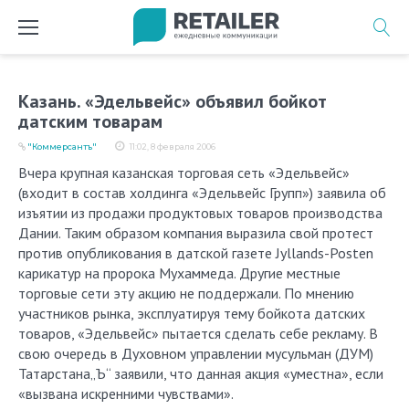
Перейти
к
содержимому
Казань. «Эдельвейс» объявил бойкот
датским товарам
"Коммерсантъ"
11:02, 8 февраля 2006
Вчера крупная казанская торговая сеть «Эдельвейс»
(входит в состав холдинга «Эдельвейс Групп») заявила об
изъятии из продажи продуктовых товаров производства
Дании. Таким образом компания выразила свой протест
против опубликования в датской газете Jyllands-Posten
карикатур на пророка Мухаммеда. Другие местные
торговые сети эту акцию не поддержали. По мнению
участников рынка, эксплуатируя тему бойкота датских
товаров, «Эдельвейс» пытается сделать себе рекламу. В
свою очередь в Духовном управлении мусульман (ДУМ)
Татарстана„Ъ“ заявили, что данная акция «уместна», если
«вызвана искренними чувствами».