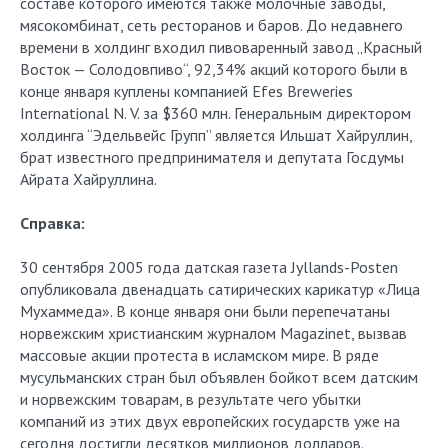
составе которого имеются также молочные заводы,
мясокомбинат, сеть ресторанов и баров. До недавнего
времени в холдинг входил пивоваренный завод „Красный
Восток — Солодовпиво“, 92,34% акций которого были в
конце января куплены компанией Efes Breweries
International N. V. за $360 млн. Генеральным директором
холдинга “Эдельвейс Групп” является Ильшат Хайруллин,
брат известного предпринимателя и депутата Госдумы
Айрата Хайруллина.
Справка:
30 сентября 2005 года датская газета Jyllands-Posten
опубликовала двенадцать сатирических карикатур «Лица
Мухаммеда». В конце января они были перепечатаны
норвежским христианским журналом Magazinet, вызвав
массовые акции протеста в исламском мире. В ряде
мусульманских стран был объявлен бойкот всем датским
и норвежским товарам, в результате чего убытки
компаний из этих двух европейских государств уже на
сегодня достигли десятков миллионов долларов.