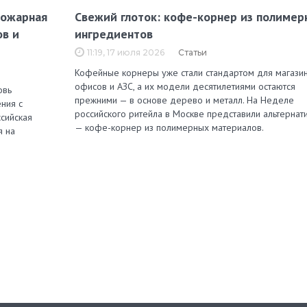
пожарная
Свежий глоток: кофе-корнер из полимер
ов и
ингредиентов
11:19, 17 июля 2026
Статьи
Кофейные корнеры уже стали стандартом для магазин
офисов и АЗС, а их модели десятилетиями остаются
овь
прежними — в основе дерево и металл. На Неделе
ния с
российского ритейла в Москве представили альтернат
сийская
— кофе-корнер из полимерных материалов.
я на