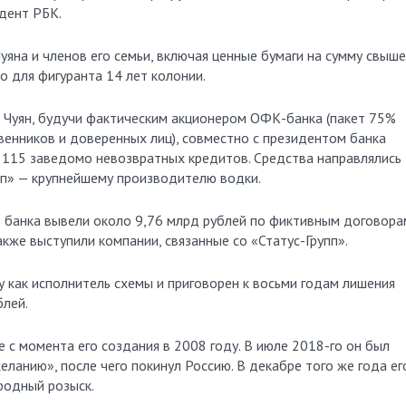
дент РБК.
уяна и членов его семьи, включая ценные бумаги на сумму свыше
о для фигуранта 14 лет колонии.
д Чуян, будучи фактическим акционером ОФК-банка (пакет 75%
венников и доверенных лиц), совместно с президентом банка
115 заведомо невозвратных кредитов. Средства направлялись
п» — крупнейшему производителю водки.
в банка вывели около 9,76 млрд рублей по фиктивным договора
кже выступили компании, связанные со «Статус-Групп».
 как исполнитель схемы и приговорен к восьми годам лишения
лей.
е с момента его создания в 2008 году. В июле 2018-го он был
еланию», после чего покинул Россию. В декабре того же года ег
родный розыск.