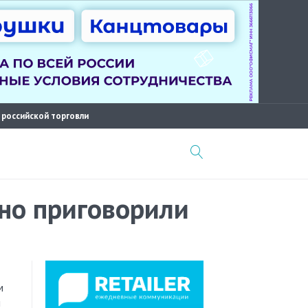
 российской торговли
чно приговорили
м