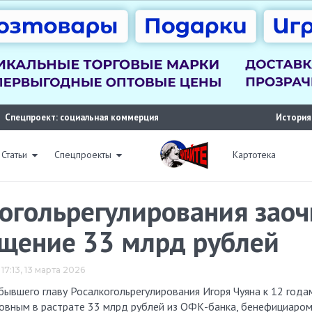
Спецпроект: социальная коммерция
История
Статьи
Спецпроекты
Картотека
когольрегулирования зао
ищение 33 млрд рублей
17:13, 13 марта 2026
новным в растрате 33 млрд рублей из ОФК-банка, бенефициаро