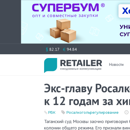
Перейти
$
€
82.17
94.84
к
содержимому
Новости
Экс-главу Росал
к 12 годам за х
РБК
Росалкогольрегулирование
Таганский суд Москвы заочно приговорил бывшего главу Росалкогольрегулирования Игоря Чуяна к 12 годам
колонии общего режима. Его признали ви