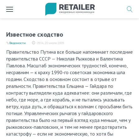
Перейти
к
содержимому
Известное сходство
Ведомости
09:14, 20 июля 2009
Правительство Путина все больше напоминает последние
правительства СССР — Николая Рыжкова и Валентина
Павлова. Масштаб экономических трудностей, конечно,
несравним — к краху 1990-го советская экономика шла
годами. Сходство в основном состоит в отрыве от
реальности. Правительства Ельцина — Гайдара по
контрасту выглядели куда адекватнее: они различали, где
небо, где море, а где корабль, и не пытались указывать
ветру, куда дуть, и обращаться к волнам с просьбами бить
потише. Управленческих рычагов у гайдаровского
правительства было на первый взгляд куда меньше, чем у
рыжковских-павловских, и тем не менее предотвратить
катастрофу — если не экономическую, то хотя бы