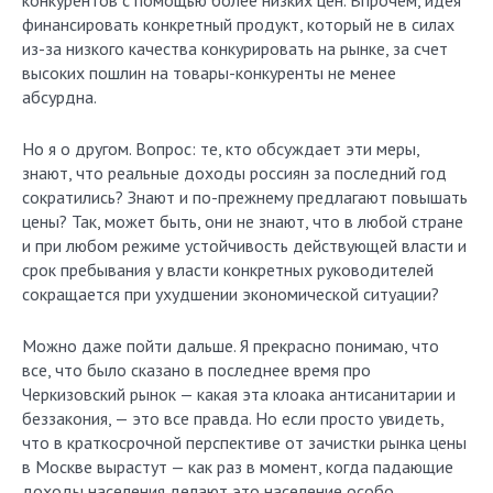
конкурентов с помощью более низких цен. Впрочем, идея
финансировать конкретный продукт, который не в силах
из-за низкого качества конкурировать на рынке, за счет
высоких пошлин на товары-конкуренты не менее
абсурдна.
Но я о другом. Вопрос: те, кто обсуждает эти меры,
знают, что реальные доходы россиян за последний год
сократились? Знают и по-прежнему предлагают повышать
цены? Так, может быть, они не знают, что в любой стране
и при любом режиме устойчивость действующей власти и
срок пребывания у власти конкретных руководителей
сокращается при ухудшении экономической ситуации?
Можно даже пойти дальше. Я прекрасно понимаю, что
все, что было сказано в последнее время про
Черкизовский рынок — какая эта клоака антисанитарии и
беззакония, — это все правда. Но если просто увидеть,
что в краткосрочной перспективе от зачистки рынка цены
в Москве вырастут — как раз в момент, когда падающие
доходы населения делают это население особо