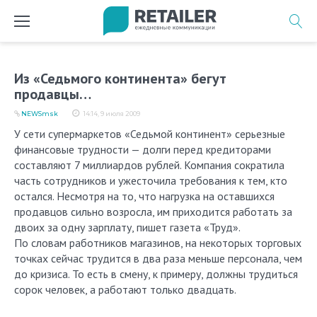
Перейти
к
содержимому
Из «Седьмого континента» бегут
продавцы…
NEWSmsk
14:14, 9 июля 2009
У сети супермаркетов «Седьмой континент» серьезные
финансовые трудности — долги перед кредиторами
составляют 7 миллиардов рублей. Компания сократила
часть сотрудников и ужесточила требования к тем, кто
остался. Несмотря на то, что нагрузка на оставшихся
продавцов сильно возросла, им приходится работать за
двоих за одну зарплату, пишет газета «Труд».
По словам работников магазинов, на некоторых торговых
точках сейчас трудится в два раза меньше персонала, чем
до кризиса. То есть в смену, к примеру, должны трудиться
сорок человек, а работают только двадцать.