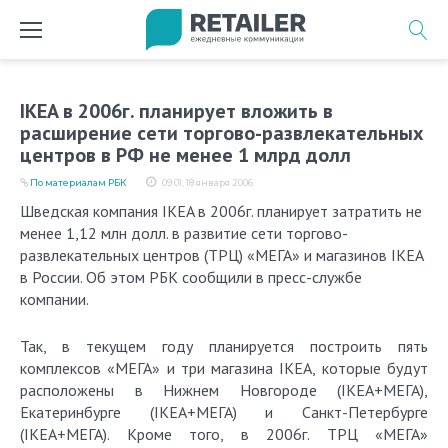
Перейти
к
содержимому
IKEA в 2006г. планирует вложить в
расширение сети торгово-развлекательных
центров в РФ не менее 1 млрд долл
По материалам РБК
09:01, 18 января 2006
Шведская компания IKEA в 2006г. планирует затратить не
менее 1,12 млн долл. в развитие сети торгово-
развлекательных центров (ТРЦ) «МЕГА» и магазинов IKEA
в России. Об этом РБК сообщили в пресс-службе
компании.
Так, в текущем году планируется построить пять
комплексов «МЕГА» и три магазина IKEA, которые будут
расположены в Нижнем Новгороде (IKEA+МЕГА),
Екатеринбурге (IKEA+МЕГА) и Санкт-Петербурге
(IKEA+МЕГА). Кроме того, в 2006г. ТРЦ «МЕГА»