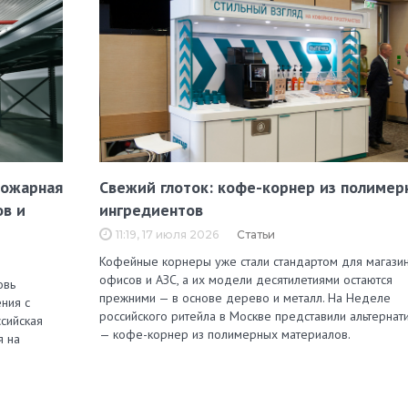
пожарная
Свежий глоток: кофе-корнер из полимер
ов и
ингредиентов
11:19, 17 июля 2026
Статьи
Кофейные корнеры уже стали стандартом для магазин
офисов и АЗС, а их модели десятилетиями остаются
овь
прежними — в основе дерево и металл. На Неделе
ния с
российского ритейла в Москве представили альтернат
сийская
— кофе-корнер из полимерных материалов.
я на