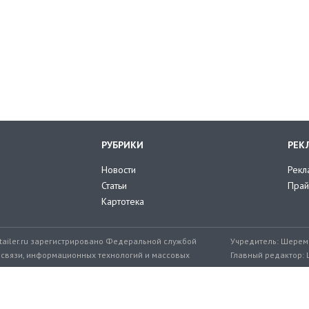
РУБРИКИ
РЕК
Новости
Рекл
Статьи
Прай
Картотека
tailer.ru зарегистрировано Федеральной службой
Учредитель: Шереме
 связи, информационных технологий и массовых
Главный редактор: 
мер: ЭЛ № ФС 77-71776 от 08.12.2017