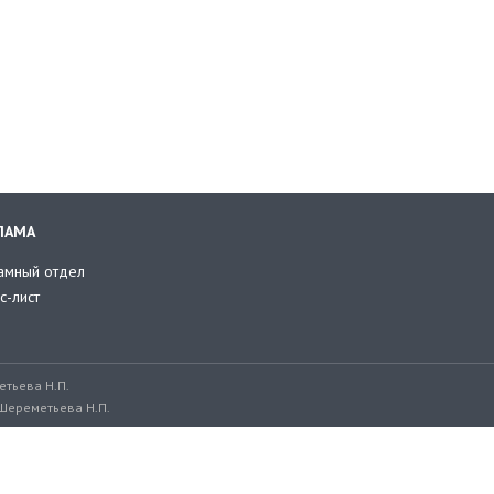
ЛАМА
амный отдел
с-лист
тьева Н.П.
Шереметьева Н.П.