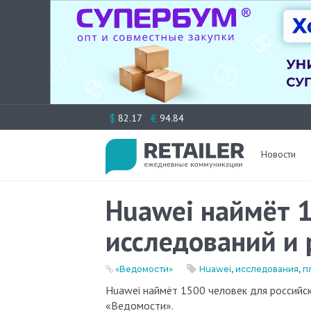
Перейти
$
€
82.17
94.84
к
содержимому
Новости
Huawei наймёт 1
исследований и 
«Ведомости»
Huawei
,
исследования
,
п
Huawei наймёт 1500 человек для российских центров исследований и разработок (R&D), сообщают
«Ведомости».