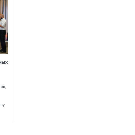
ных
ов,
иву