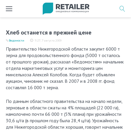
Перейти
к
содержимому
Хлеб останется в прежней цене
Ведомости
11:27, 7 августа 2009
Правительство Нижегородской области закупит 6000 т
зерна для продовольственного фонда (5000 т осталось
от прошлого урожая), рассказал «Ведомостям» начальник
отдела маркетинговых услуг и мониторинга цен
минсельхоза Алексей Колобов. Когда будет объявлен
аукцион, чиновник не сказал. В 2007 и в 2008 гг. фонд
составлял 16 000 т зерна.
По данным областного правительства на начало недели,
зерновые в области сжаты на 4% площадей (22 000 га),
намолочено почти 66 000 т (5% плана) при урожайности
30,6 ц/га (в прошлом году была 28,4 ц/га). Урожайность
для Нижегородской области хорошая, говорит начальник