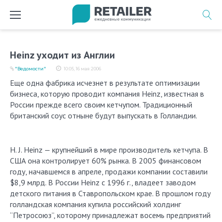
Перейти
к
содержимому
Heinz уходит из Англии
"Ведомости"
10:05, 16 мая 2006
Еще одна фабрика исчезнет в результате оптимизации
бизнеса, которую проводит компания Heinz, известная в
России прежде всего своим кетчупом. Традиционный
британский соус отныне будут выпускать в Голландии.
H. J. Heinz — крупнейший в мире производитель кетчупа. В
США она контролирует 60% рынка. В 2005 финансовом
году, начавшемся в апреле, продажи компании составили
$8,9 млрд. В России Heinz с 1996 г., владеет заводом
детского питания в Ставропольском крае. В прошлом году
голландская компания купила российский холдинг
“Петросоюз”, которому принадлежат восемь предприятий