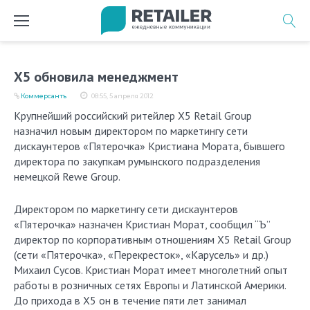
Перейти
к
содержимому
Х5 обновила менеджмент
Коммерсантъ
08:55, 5 апреля 2012
Крупнейший российский ритейлер X5 Retail Group
назначил новым директором по маркетингу сети
дискаунтеров «Пятерочка» Кристиана Мората, бывшего
директора по закупкам румынского подразделения
немецкой Rewe Group.
Директором по маркетингу сети дискаунтеров
«Пятерочка» назначен Кристиан Морат, сообщил “Ъ”
директор по корпоративным отношениям Х5 Retail Group
(сети «Пятерочка», «Перекресток», «Карусель» и др.)
Михаил Сусов. Кристиан Морат имеет многолетний опыт
работы в розничных сетях Европы и Латинской Америки.
До прихода в Х5 он в течение пяти лет занимал