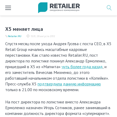
Перейти
к
содержимому
Х5 меняет лица
Retailer.RU
15:01, 28 августа 2012
Спустя месяц после ухода Андрея Гусева с поста CEO, в Х5
Retail Group начались масштабные кадровые
перестановки. Как стало известно Retailer.RU, пост
директора по логистике покинул Александр Ермоленко,
пришедший в Х5 из «Магнита»
чуть более года назад
, и
его заместитель Вячеслав Михненко, до этого
работавший начальником отдела логистики в «Копейке».
Пресс-служба X5
подтвердила данную информацию
только в 21.00 по московскому времени.
На пост директора по логистике вместо Александра
Ермоленко назначен Игорь Сотников, ранее занимавший в
компании должность директора формата «супермаркет».