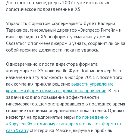
До этого топ-менеджер в 2007 г. уже возглавлял
логистическое подразделение в Х5.
Управлять форматом «супермаркет» будет Валерий
Тараканов, генеральный директор «Экспресс-Ритейл» и
вице-президент Х5 по формату «магазин у дома».
Связаться с топ-менеджером и узнать, сохранит ли он за
собой прежние должности, пока не удалось.
Одновременно с поста директора формата
«гипермаркет» Х5 покинул Ян Фукс. Топ-менеджер был
назначен на эту должность в ноябре 2011 г. после того,
как компания приняла решение
вывести управление
крупными форматами в отдельное направление
. В его
задачи входило повышение эффективности
гипермаркетов, демонстрировавшего в последнее время
снижение основных операционных показателей. Однако
несмотря на предпринятые меры
по приведению
«Каруселей» к единому стандарту и отказ от формата
cash&carry
«Пятерочка Макси», выручка и прибыль