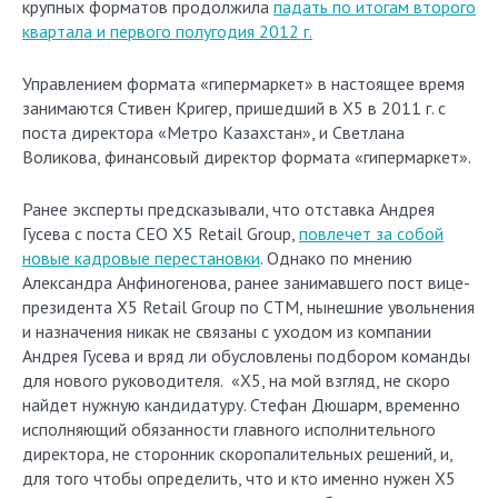
крупных форматов продолжила
падать по итогам второго
квартала и первого полугодия 2012 г.
Управлением формата «гипермаркет» в настоящее время
занимаются Стивен Кригер, пришедший в Х5 в 2011 г. с
поста директора «Метро Казахстан», и Светлана
Воликова, финансовый директор формата «гипермаркет».
Ранее эксперты предсказывали, что отставка Андрея
Гусева с поста СЕО X5 Retail Group,
повлечет за собой
новые кадровые перестановки
. Однако по мнению
Александра Анфиногенова, ранее занимавшего пост вице-
президента X5 Retail Group по СТМ, нынешние увольнения
и назначения никак не связаны с уходом из компании
Андрея Гусева и вряд ли обусловлены подбором команды
для нового руководителя. «X5, на мой взгляд, не скоро
найдет нужную кандидатуру. Стефан Дюшарм, временно
исполняющий обязанности главного исполнительного
директора, не сторонник скоропалительных решений, и,
для того чтобы определить, что и кто именно нужен X5