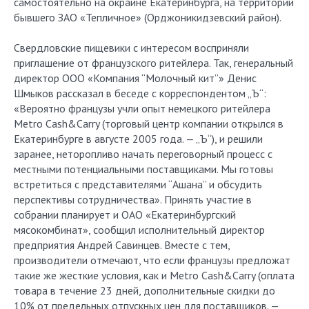
самостоятельно на окраине Екатеринбурга, на территории
бывшего ЗАО «Тепличное» (Орджоникидзевский район).
Свердловские пищевики с интересом восприняли
приглашение от французского ритейлера. Так, генеральный
директор ООО «Компания “Молочный кит”» Денис
Шмыков рассказал в беседе с корреспондентом „Ъ“:
«Вероятно французы учли опыт немецкого ритейлера
Metro Cash&Carry (торговый центр компании открылся в
Екатеринбурге в августе 2005 года. — „Ъ“), и решили
заранее, неторопливо начать переговорный процесс с
местными потенциальными поставщиками. Мы готовы
встретиться с представителями “Ашана” и обсудить
перспективы сотрудничества». Принять участие в
собрании планирует и ОАО «Екатеринбургский
мясокомбинат», сообщил исполнительный директор
предприятия Андрей Савинцев. Вместе с тем,
производители отмечают, что если французы предложат
такие же жесткие условия, как и Metro Cash&Carry (оплата
товара в течение 23 дней, дополнительные скидки до
10% от предельных отпускных цен для поставщиков. —