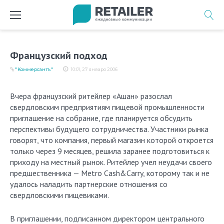
Перейти
к
содержимому
Французский подход
"Коммерсантъ"
10:01, 27 января 2006
Вчера французский ритейлер «Ашан» разослал
свердловским предприятиям пищевой промышленности
приглашение на собрание, где планируется обсудить
перспективы будущего сотрудничества. Участники рынка
говорят, что компания, первый магазин которой откроется
только через 9 месяцев, решила заранее подготовиться к
приходу на местный рынок. Ритейлер учел неудачи своего
предшественника — Metro Cash&Carry, которому так и не
удалось наладить партнерские отношения со
свердловскими пищевиками.
В приглашении, подписанном директором центрального