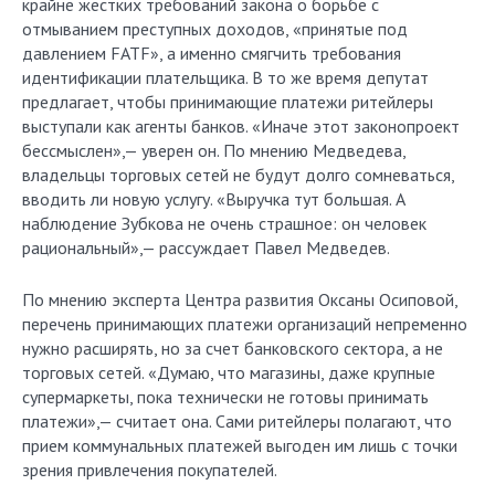
крайне жестких требований закона о борьбе с
отмыванием преступных доходов, «принятые под
давлением FATF», а именно смягчить требования
идентификации плательщика. В то же время депутат
предлагает, чтобы принимающие платежи ритейлеры
выступали как агенты банков. «Иначе этот законопроект
бессмыслен»,— уверен он. По мнению Медведева,
владельцы торговых сетей не будут долго сомневаться,
вводить ли новую услугу. «Выручка тут большая. А
наблюдение Зубкова не очень страшное: он человек
рациональный»,— рассуждает Павел Медведев.
По мнению эксперта Центра развития Оксаны Осиповой,
перечень принимающих платежи организаций непременно
нужно расширять, но за счет банковского сектора, а не
торговых сетей. «Думаю, что магазины, даже крупные
супермаркеты, пока технически не готовы принимать
платежи»,— считает она. Сами ритейлеры полагают, что
прием коммунальных платежей выгоден им лишь с точки
зрения привлечения покупателей.