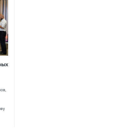
ных
ов,
иву