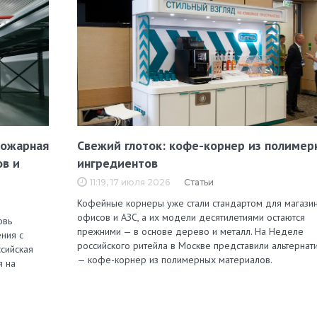
пожарная
Свежий глоток: кофе-корнер из полимер
ов и
ингредиентов
11:19, 17 июля 2026
Статьи
Кофейные корнеры уже стали стандартом для магазин
офисов и АЗС, а их модели десятилетиями остаются
овь
прежними — в основе дерево и металл. На Неделе
ния с
российского ритейла в Москве представили альтернат
сийская
— кофе-корнер из полимерных материалов.
я на