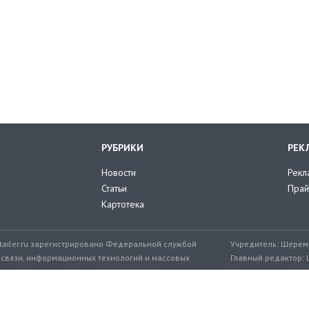
РУБРИКИ
РЕК
Новости
Рекл
Статьи
Прай
Картотека
tailer.ru зарегистрировано Федеральной службой
Учредитель: Шереме
 связи, информационных технологий и массовых
Главный редактор: 
мер: ЭЛ № ФС 77-71776 от 08.12.2017