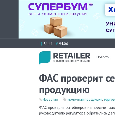
Перейти
$
€
81.41
94.06
к
содержимому
Новости
ФАС проверит се
продукцию
Известия
молочная продукция
,
торгов
ФАС проверит ритейлеров на предмет завышения цен на молочную продукцию в сетях. С такой инициативой к
руководителю регулятора обратились деп