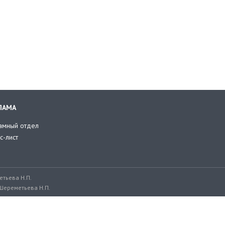
ЛАМА
амный отдел
с-лист
тьева Н.П.
Шереметьева Н.П.