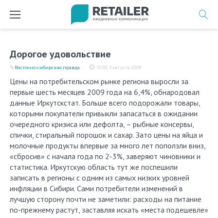
Перейти
к
содержимому
Дорогое удовольствие
Восточно-cибирская правда
10:59, 3 августа 2009
Цены на потребительском рынке региона выросли за
первые шесть месяцев 2009 года на 6,4%, обнародовал
данные Иркутскстат. Больше всего подорожали товары,
которыми покупатели привыкли запасаться в ожидании
очередного кризиса или дефолта, – рыбные консервы,
спички, стиральный порошок и сахар. Зато цены на яйца и
молочные продукты впервые за много лет поползли вниз,
«сбросив» с начала года по 2-3%, заверяют чиновники и
статистика. Иркутскую область тут же поспешили
записать в регионы с одним из самых низких уровней
инфляции в Сибири. Сами потребители изменений в
лучшую сторону почти не заметили: расходы на питание
по-прежнему растут, заставляя искать «места подешевле»