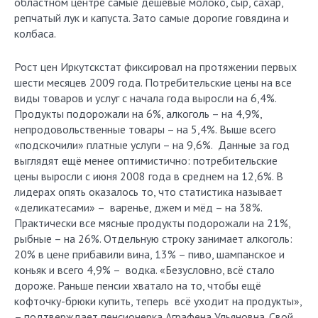
областном центре самые дешёвые молоко, сыр, сахар,
репчатый лук и капуста. Зато самые дорогие говядина и
колбаса.
Рост цен Иркутскстат фиксировал на протяжении первых
шести месяцев 2009 года. Потребительские цены на все
виды товаров и услуг с начала года выросли на 6,4%.
Продукты подорожали на 6%, алкоголь – на 4,9%,
непродовольственные товары – на 5,4%. Выше всего
«подскочили» платные услуги – на 9,6%. Данные за год
выглядят ещё менее оптимистично: потребительские
цены выросли с июня 2008 года в среднем на 12,6%. В
лидерах опять оказалось то, что статистика называет
«деликатесами» – варенье, джем и мёд – на 38%.
Практически все мясные продукты подорожали на 21%,
рыбные – на 26%. Отдельную строку занимает алкоголь:
20% в цене прибавили вина, 13% – пиво, шампанское и
коньяк и всего 4,9% – водка. «Безусловно, всё стало
дороже. Раньше пенсии хватало на то, чтобы ещё
кофточку-брюки купить, теперь всё уходит на продукты»,
– подтверждает пенсионерка Аграфена Ульяновна. Свой