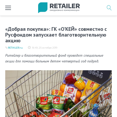
Перейти
к
содержимому
«Добрая покупка»: ГК «О’КЕЙ» совместно с
Русфондом запускает благотворительную
акцию
RETAILER.ru
16:49, 25 октября 2019
Ритейлер и благотворительный фонд проводят специальные
акции для помощи больным детям четвертый год подряд.