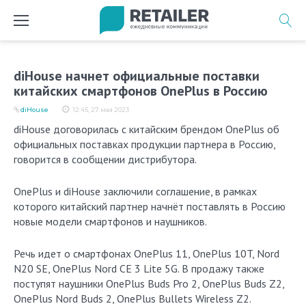
Перейти
к
содержимому
diHouse начнет официальные поставки
китайских смартфонов OnePlus в Россию
diHouse
12:45, 27 мая 2023
diHouse договорилась с китайским брендом OnePlus об
официальных поставках продукции партнера в Россию,
говорится в сообщении дистрибутора.
OnePlus и diHouse заключили соглашение, в рамках
которого китайский партнер начнёт поставлять в Россию
новые модели смартфонов и наушников.
Речь идет о смартфонах OnePlus 11, OnePlus 10T, Nord
N20 SE, OnePlus Nord CE 3 Lite 5G. В продажу также
поступят наушники OnePlus Buds Pro 2, OnePlus Buds Z2,
OnePlus Nord Buds 2, OnePlus Bullets Wireless Z2.