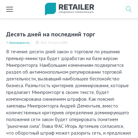
Перейти
к
содержимому
Десять дней на последний торг
Коммерсантъ
10:21, 25 июня 2009
В течение десяти дней закон о торговле по решению
премьер-министра будет доработан на базе версии
Минпромторга. Наибольшим изменениям подвергнется
раздел об антимонопольном регулировании торговой
деятельности, вызвавший наибольшее беспокойство
бизнеса. Размытость критериев доминирования, которые
предлагает Минпромторг в своем тексте, будет
компенсирована снижением штрафов. Как пояснил
замглавы Минпромторга Андрей Дементьев, вместо
количественных критериев определения доминирующего
положения сети закон будет оперировать понятием
"рыночная сила". Глава ФАС Игорь Артемьев согласился,
что оборотный штраф может разорить сеть, и предложил