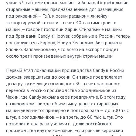
узкие 33-сантиметровые машины и Aquamatic (небольшие
стиральные машины, предназначенные для размещения
под раковиной.— "Ъ"), к осени расширим линейку
экспортируемой техники за счет 40-сантиметровых
машин",— говорит господин Харин. Стиральные машины
под брендами Candy и Hoover, собранные в России, теперь
поставляются в Европу, Новую Зеландию, Австралию и
Японию. Запланировано, что всего на экспорт пойдет
около трети произведенных внутри страны машин.
Первый этап локализации производства Candy в России
должен завершиться до осени. Он также предполагает
дозагрузку имеющихся мощностей за счет частичного
переноса в Россию производства холодильников из
Чехии, где Candy закрыла свое предприятие. В этом году
на кировском заводе объем выпущенных стиральных
машин увеличится примерно в полтора раза — до 300 тыс.
штук, а холодильников — на треть, до 60 тыс. штук. Это
позволит в два раза увеличить долю российского
производства внутри компании. Если раньше кировский