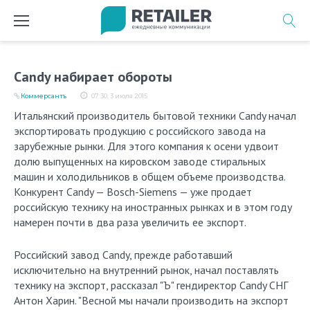
Перейти
к
содержимому
Candy набирает обороты
Коммерсантъ
07:30, 3 июля 2015
Итальянский производитель бытовой техники Candy начал
экспортировать продукцию с российского завода на
зарубежные рынки. Для этого компания к осени удвоит
долю выпущенных на кировском заводе стиральных
машин и холодильников в общем объеме производства.
Конкурент Candy — Bosch-Siemens — уже продает
российскую технику на иностранных рынках и в этом году
намерен почти в два раза увеличить ее экспорт.
Российский завод Candy, прежде работавший
исключительно на внутренний рынок, начал поставлять
технику на экспорт, рассказал "Ъ" гендиректор Candy СНГ
Антон Харин. "Весной мы начали производить на экспорт