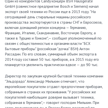
Один из конкурентов Candy концерн BSH Hausgerate
GmbH (совместное предприятие Bosch и Siemens) начал
экспорт своей техники из России еще в 2013 году. "На
сегодняшний день стиральные машины российского
производства экспортируются в страны СНГ и Евросоюза,
включая домашний регион концерна — Германию,
Францию, Италию, Скандинавию, Восточную Европу, а
также в Турцию и Гонконг",— сообщил уполномоченный по
связям с общественностью и органами власти "БСХ
Бытовые приборы" (российская "дочка" BSH) Антон
Рассадин. По его словам, суммарный объем экспорта в
2014 году составил 50 тыс. приборов, а в 2015 году его
планируется увеличить практически вдвое — до 90 тыс.
Директор по закупкам крупной бытовой техники компании
"Эльдорадо" Александр Милькин отмечает, что
европейские покупатели отдают предпочтение приборам,
собранным в странах их проживания. "У российских же
покупателей наибольшее доверие вызывает техника,
собранная в Германии",— говорит господин Милькин. При
этом, подчеркивает он, в России более доступной по