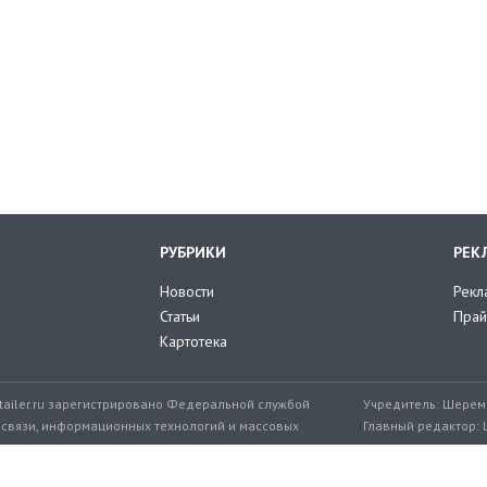
РУБРИКИ
РЕК
Новости
Рекл
Статьи
Прай
Картотека
tailer.ru зарегистрировано Федеральной службой
Учредитель: Шереме
 связи, информационных технологий и массовых
Главный редактор: 
мер: ЭЛ № ФС 77-71776 от 08.12.2017