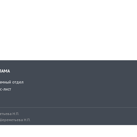
ЛАМА
амный отдел
с-лист
тьева Н.П.
Шереметьева Н.П.