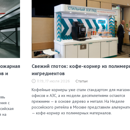
пожарная
Свежий глоток: кофе-корнер из полимер
ов и
ингредиентов
11:19, 17 июля 2026
Статьи
Кофейные корнеры уже стали стандартом для магазин
офисов и АЗС, а их модели десятилетиями остаются
овь
прежними — в основе дерево и металл. На Неделе
ния с
российского ритейла в Москве представили альтернат
сийская
— кофе-корнер из полимерных материалов.
я на