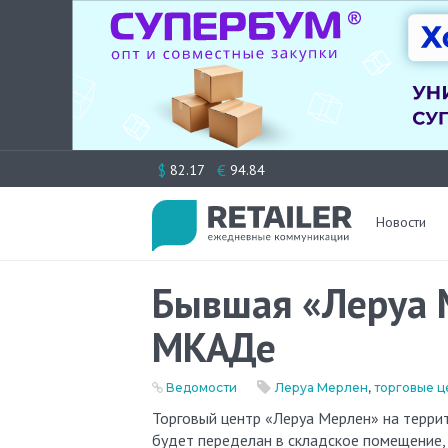
Перейти
$
€
82.17
94.84
к
содержимому
Новости
Бывшая «Леруа 
МКАДе
Ведомости
Леруа Мерлен
,
торговые ц
Торговый центр «Леруа Мерлен» на территории ритейл-парка «Видное парк», который не успели достроить,
будет переделан в складское помещение,