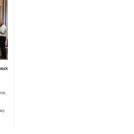
ных
ов,
иву