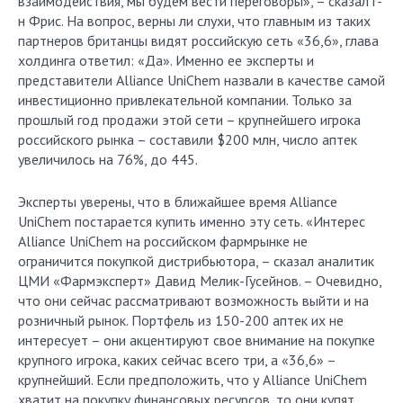
взаимодействия, мы будем вести переговоры», – сказал г-
н Фрис. На вопрос, верны ли слухи, что главным из таких
партнеров британцы видят российскую сеть «36,6», глава
холдинга ответил: «Да». Именно ее эксперты и
представители Alliance UniChem назвали в качестве самой
инвестиционно привлекательной компании. Только за
прошлый год продажи этой сети – крупнейшего игрока
российского рынка – составили $200 млн, число аптек
увеличилось на 76%, до 445.
Эксперты уверены, что в ближайшее время Alliance
UniChem постарается купить именно эту сеть. «Интерес
Alliance UniChem на российском фармрынке не
ограничится покупкой дистрибьютора, – сказал аналитик
ЦМИ «Фармэксперт» Давид Мелик-Гусейнов. – Очевидно,
что они сейчас рассматривают возможность выйти и на
розничный рынок. Портфель из 150-200 аптек их не
интересует – они акцентируют свое внимание на покупке
крупного игрока, каких сейчас всего три, а «36,6» –
крупнейший. Если предположить, что у Alliance UniChem
хватит на покупку финансовых ресурсов, то они купят