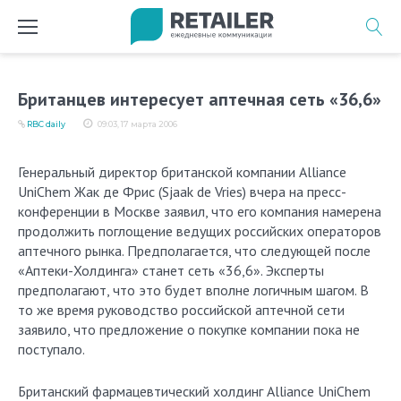
Перейти
к
содержимому
Британцев интересует аптечная сеть «36,6»
RBC daily
09:03, 17 марта 2006
Генеральный директор британской компании Alliance
UniChem Жак де Фрис (Sjaak de Vries) вчера на пресс-
конференции в Москве заявил, что его компания намерена
продолжить поглощение ведущих российских операторов
аптечного рынка. Предполагается, что следующей после
«Аптеки-Холдинга» станет сеть «36,6». Эксперты
предполагают, что это будет вполне логичным шагом. В
то же время руководство российской аптечной сети
заявило, что предложение о покупке компании пока не
поступало.
Британский фармацевтический холдинг Alliance UniСhem