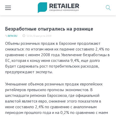
Перейти
к
содержимому
Безработные отыгрались на рознице
BFM.RU
12:54, 10 августа 2009
Объемы розничных продаж в Еврозоне продолжают
снижаться: по итогам июня их падение составило 2,4% по
сравнению с июнем 2008 года. Увеличение безработицы в
ЕС, которая к концу июня составила 9,4%, еще долго
будет сдерживать рост потребительских расходов,
предупреждают эксперты.
Уменьшение объемов розничных продаж европейских
ритейлеров превысило прогнозы экономистов. В
шестнадцати регионах Евросоюза, где официальной
валютой является евро, снижение этого показателя в
июне составило 2,4% по сравнению с аналогичным
периодом прошлого года и на 0,2% по сравнению с маем