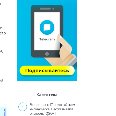
.
ди
есто
и,
ия
Картотека
Что не так с IT в российском
e-commerce. Рассказывают
эксперты QSOFT