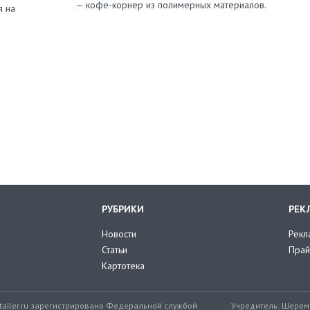
— кофе-корнер из полимерных материалов.
я на
РУБРИКИ
РЕК
Новости
Рекл
Статьи
Прай
Картотека
tailer.ru зарегистрировано Федеральной службой
Учредитель: Шереме