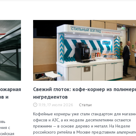
пожарная
Свежий глоток: кофе-корнер из полимер
ов и
ингредиентов
11:19, 17 июля 2026
Статьи
Кофейные корнеры уже стали стандартом для магазин
офисов и АЗС, а их модели десятилетиями остаются
овь
прежними — в основе дерево и металл. На Неделе
ния с
российского ритейла в Москве представили альтернат
сийская