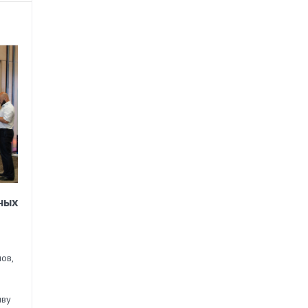
ных
ов,
иву