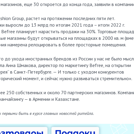
магазинов, еще 30 откроется до конца года, заявили в компании
shion Group, растет на протяжении последних пяти лет.
ки выросли до 13 млрд по итогам 2021 года – итоги 2022 г.
у Befree планирует нарастить продажи на 30%. Торговые площа
вые магазины будут открываться на площадках в 2000 кв. м (вм
ания намерена релоцировать в более просторные помещения.
то до ухода иностранных брендов из России у нас не было мысл
ла Анна Шмакова, директор по маркетингу Befree, на открытии
ерея“ в Санкт-Петербурге. — И только с уходом конкурентов
торический момент, и сейчас нужно развиваться стремительно».
ее 250 собственных и около 70 партнерских магазинов. Компан
ранчайзингу — в Армении и Казахстане.
ы первыми быть в курсе главных новостей ритейла.