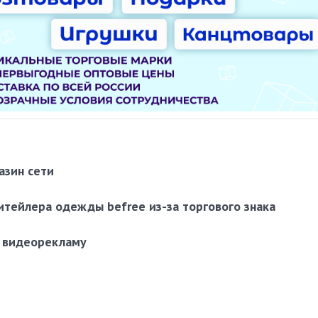
азин сети
итейлера одежды befree из-за торгового знака
а видеорекламу