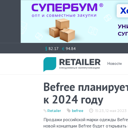
Перейти
$
€
82.17
94.84
к
содержимому
Новости
Befree планируе
к 2024 году
Retailer
befree
15:23, 12 мая 2023
Продажи российской марки одежды Befree в 2023 году, по прогнозу компании, вырастут на 30%. В рамках
новой концепции Befree будет открывать 