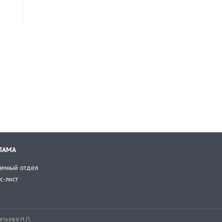
ЛАМА
амный отдел
с-лист
тьева Н.П.