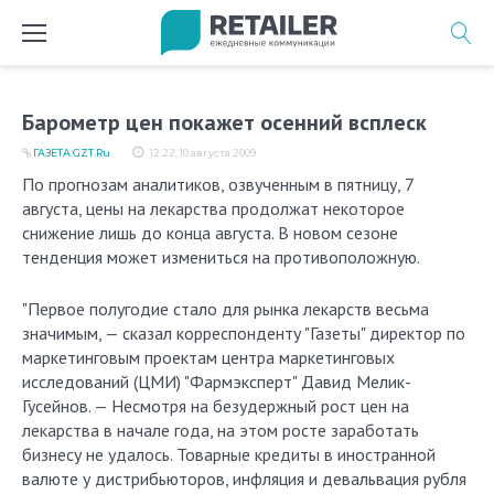
Перейти
к
содержимому
Барометр цен покажет осенний всплеск
ГАЗЕТА.GZT.Ru
12:22, 10 августа 2009
По прогнозам аналитиков, озвученным в пятницу, 7
августа, цены на лекарства продолжат некоторое
снижение лишь до конца августа. В новом сезоне
тенденция может измениться на противоположную.
"Первое полугодие стало для рынка лекарств весьма
значимым, — сказал корреспонденту "Газеты" директор по
маркетинговым проектам центра маркетинговых
исследований (ЦМИ) "Фармэксперт" Давид Мелик-
Гусейнов. — Несмотря на безудержный рост цен на
лекарства в начале года, на этом росте заработать
бизнесу не удалось. Товарные кредиты в иностранной
валюте у дистрибьюторов, инфляция и девальвация рубля