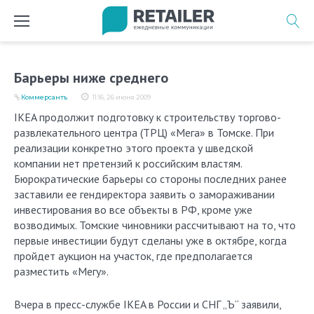
Перейти
к
содержимому
Барьеры ниже среднего
Коммерсантъ
11:16, 26 июня 2009
IKEA продолжит подготовку к строительству торгово-
развлекательного центра (ТРЦ) «Мега» в Томске. При
реализации конкретно этого проекта у шведской
компании нет претензий к российским властям.
Бюрократические барьеры со стороны последних ранее
заставили ее гендиректора заявить о замораживании
инвестирования во все объекты в РФ, кроме уже
возводимых. Томские чиновники рассчитывают на то, что
первые инвестиции будут сделаны уже в октябре, когда
пройдет аукцион на участок, где предполагается
разместить «Мегу».
Вчера в пресс-службе IKEA в России и СНГ „Ъ“ заявили,