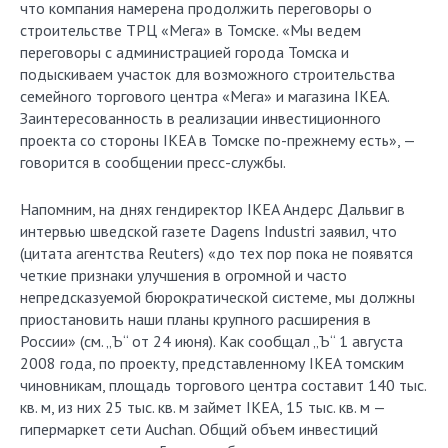
что компания намерена продолжить переговоры о
строительстве ТРЦ «Мега» в Томске. «Мы ведем
переговоры с администрацией города Томска и
подыскиваем участок для возможного строительства
семейного торгового центра «Мега» и магазина IKEA.
Заинтересованность в реализации инвестиционного
проекта со стороны IKEA в Томске по-прежнему есть», —
говорится в сообщении пресс-службы.
Напомним, на днях гендиректор IKEA Андерс Дальвиг в
интервью шведской газете Dagens Industri заявил, что
(цитата агентства Reuters) «до тех пор пока не появятся
четкие признаки улучшения в огромной и часто
непредсказуемой бюрократической системе, мы должны
приостановить наши планы крупного расширения в
России» (см. „Ъ“ от 24 июня). Как сообщал „Ъ“ 1 августа
2008 года, по проекту, представленному IKEA томским
чиновникам, площадь торгового центра составит 140 тыс.
кв. м, из них 25 тыс. кв. м займет IKEA, 15 тыс. кв. м —
гипермаркет сети Auchan. Общий объем инвестиций