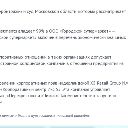
в Арбитражный суд Московской области, который рассматривает
.
estments владеет 99% в ООО «Городской супермаркет» —
ской супермаркет» включен в перечень экономически значимых
рпоративных отношений в таких организациях допускает
странной холдинговой компании в отношении предприятия из
влении корпоративных прав нидерландской Х5 Retail Group N.V.
«Корпоративный центр Икс 5». Эта компания управляет
», «Перекресток» и «Чижик». Так министерство запустило
и.
ы первыми быть в курсе главных новостей ритейла.