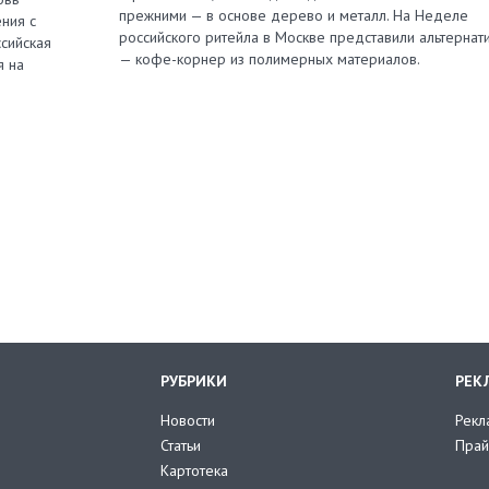
прежними — в основе дерево и металл. На Неделе
ния с
российского ритейла в Москве представили альтернат
сийская
— кофе-корнер из полимерных материалов.
я на
РУБРИКИ
РЕК
Новости
Рекл
Статьи
Прай
Картотека