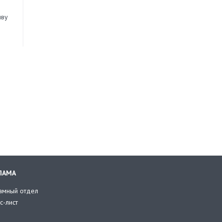
иву
ЛАМА
амный отдел
с-лист