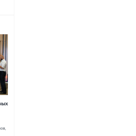
ных
ов,