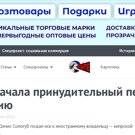
Спецпроект: социальная коммерция
История
Статьи
Спецпроекты
Картотека
начала принудительный п
сию
еля 2024
.