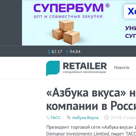
Перейти
$
€
82.17
94.84
к
содержимому
Новости
«Азбука вкуса» 
компании в Рос
ТАСС
Азбука Вкуса
20:36, 2 апр
Президент торговой сети «Азбука вкуса» Денис Сологуб подал иск к иностранному владельцу — кипрской
Demanor Investments Limited, пишет ТАСС