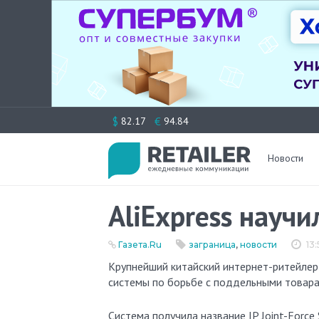
Перейти
$
€
82.17
94.84
к
содержимому
Новости
AliExpress науч
Газета.Ru
заграница
,
новости
13
Крупнейший китайский интернет-ритейлер Alibaba Group (AliExpress, Taobao, Tmall) объявил о запуске новой
системы по борьбе с поддельными товара
Система получила название IP Joint-Force