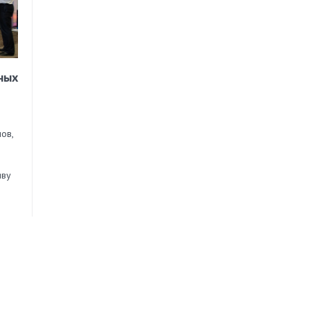
ных
ов,
иву