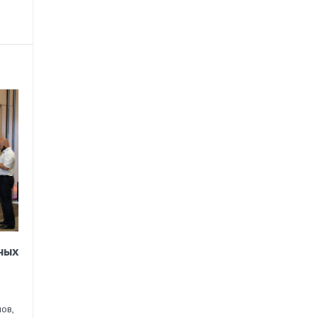
ных
ов,