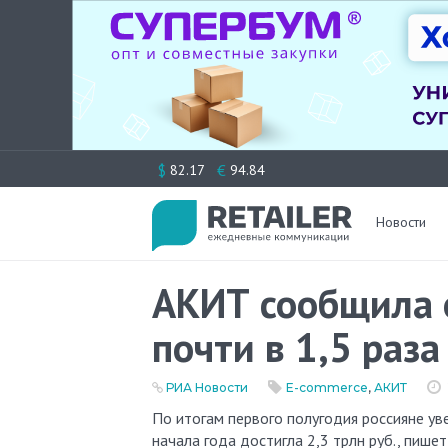
Перейти
$
€
82.17
94.84
к
содержимому
Новости
АКИТ сообщила о
почти в 1,5 раза
РИА Новости
E-commerce
,
АКИТ
По итогам первого полугодия россияне увеличили траты на онлайн покупки на 43%: общая сумма покупок с
начала года достигла 2,3 трлн руб., пиш