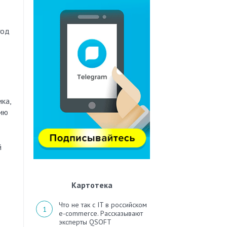
год
ка,
рию
й
Картотека
Что не так с IT в российском
e-commerce. Рассказывают
эксперты QSOFT