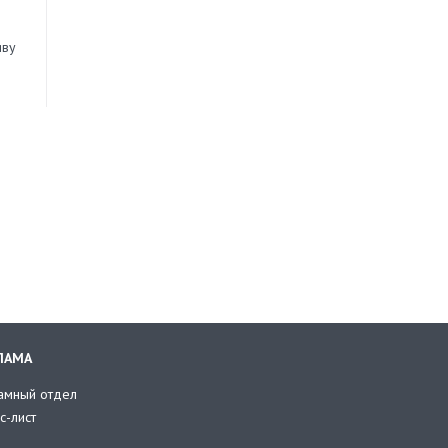
иву
ЛАМА
амный отдел
с-лист