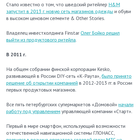
Стало известно о том, что шведский ритейлер
H&M
запустит в 2013 г. новую сеть магазинов одежды
и обуви
в высоком ценовом сегменте & Other Stories.
Владелец инвестхолдинга Finstar
Олег Бойко решил
выйти из продуктового ритейла
.
В 2011 г.
На общем собрании финской корпорации Kesko,
развивающей в России DIY-сеть «К-Раута»,
было принято
решение об открытии компанией
в 2012-2013 гг. в России
первых продуктовых магазинов.
Все пять петербургских супермаркетов «Домовой»
начали
работу под управлением
управляющей компании «Старт».
Первый в мире смартфон, использующий возможности
отечественной навигационной системы ГЛОНАСС,
появился в рознице оператора сотовой связи МТС на