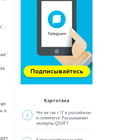
”.
й
инг”
yle
Картотека
ean
ь о
Что не так с IT в российском
e-commerce. Рассказывают
эксперты QSOFT
йдет
Какие иностранные сети