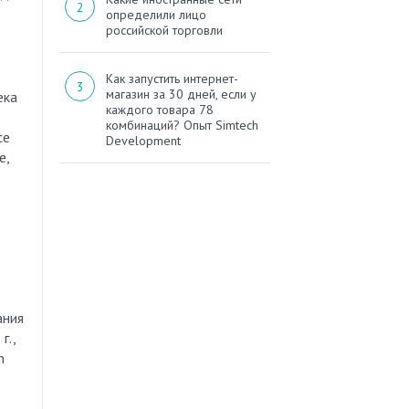
определили лицо
российской торговли
Как запустить интернет-
магазин за 30 дней, если у
ека
каждого товара 78
комбинаций? Опыт Simtech
ce
Development
е,
ания
г.,
m