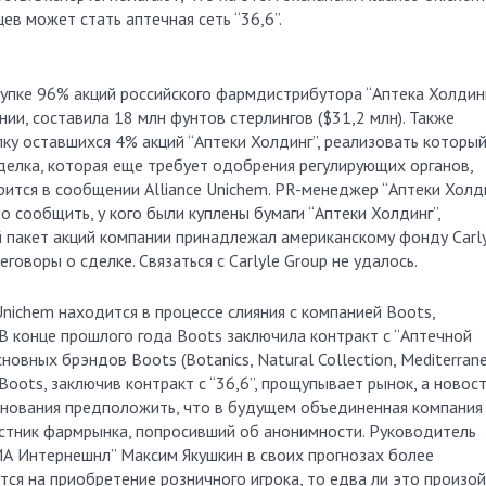
ев может стать аптечная сеть “36,6”.
купке 96% акций российского фармдистрибутора “Аптека Холдинг
ии, составила 18 млн фунтов стерлингов ($31,2 млн). Также
пку оставшихся 4% акций “Аптеки Холдинг”, реализовать которы
Сделка, которая еще требует одобрения регулирующих органов,
орится в сообщении Alliance Unichem. PR-менеджер “Аптеки Холд
 сообщить, у кого были куплены бумаги “Аптеки Холдинг”,
й пакет акций компании принадлежал американскому фонду Carl
говоры о сделке. Связаться с Carlyle Group не удалось.
 Unichem находится в процессе слияния с компанией Boots,
В конце прошлого года Boots заключила контракт с “Аптечной
овных брэндов Boots (Botanics, Natural Collection, Mediterran
 Boots, заключив контракт с “36,6”, прощупывает рынок, а новост
основания предположить, что в будущем объединенная компания
частник фармрынка, попросивший об анонимности. Руководитель
ИА Интернешнл” Максим Якушкин в своих прогнозах более
ится на приобретение розничного игрока, то едва ли это произо