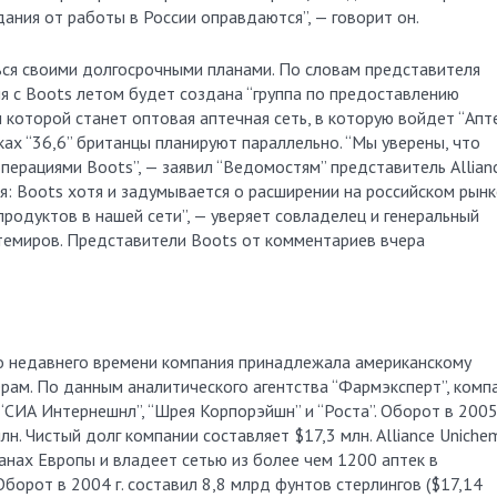
ния от работы в России оправдаются”, — говорит он.
ься своими долгосрочными планами. По словам представителя
ия с Boots летом будет создана “группа по предоставлению
м которой станет оптовая аптечная сеть, в которую войдет “Апт
ках “36,6” британцы планируют параллельно. “Мы уверены, что
ерациями Boots”, — заявил “Ведомостям” представитель Allian
ся: Boots хотя и задумывается о расширении на российском рынк
продуктов в нашей сети”, — уверяет совладелец и генеральный
ктемиров. Представители Boots от комментариев вчера
До недавнего времени компания принадлежала американскому
рам. По данным аналитического агентства “Фармэксперт”, комп
“СИА Интернешнл”, “Шрея Корпорэйшн” и “Роста”. Оборот в 2005 
н. Чистый долг компании составляет $17,3 млн. Alliance Uniche
анах Европы и владеет сетью из более чем 1200 аптек в
борот в 2004 г. составил 8,8 млрд фунтов стерлингов ($17,14