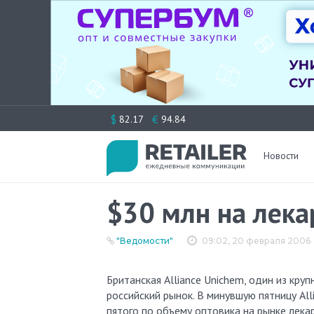
Перейти
$
€
82.17
94.84
к
содержимому
Новости
$30 млн на лека
"Ведомости"
09:02, 20 февраля 2006
Британская Alliance Unichem, один из кр
российский рынок. В минувшую пятницу All
пятого по объему оптовика на рынке лекар