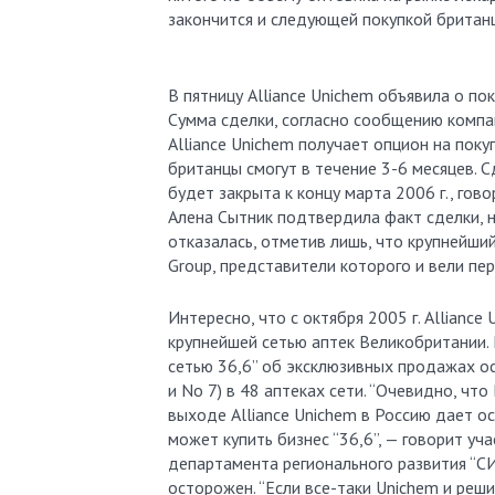
закончится и следующей покупкой британц
В пятницу Alliance Unichem объявила о по
Сумма сделки, согласно сообщению компан
Alliance Unichem получает опцион на поку
британцы смогут в течение 3-6 месяцев. 
будет закрыта к концу марта 2006 г., гов
Алена Сытник подтвердила факт сделки, но
отказалась, отметив лишь, что крупнейши
Group, представители которого и вели пере
Интересно, что с октября 2005 г. Alliance
крупнейшей сетью аптек Великобритании. 
сетью 36,6” об эксклюзивных продажах осн
и No 7) в 48 аптеках сети. “Очевидно, что
выходе Alliance Unichem в Россию дает 
может купить бизнес “36,6”, — говорит у
департамента регионального развития “С
осторожен. “Если все-таки Unichem и реш