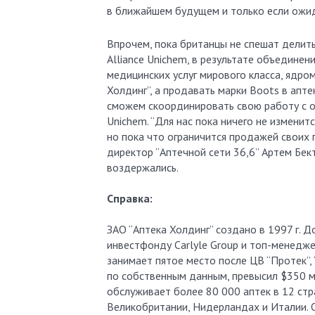
в ближайшем будущем и только если ожида
Впрочем, пока британцы не спешат делит
Alliance Unichem, в результате объединен
медицинских услуг мирового класса, ядро
Холдинг”, а продавать марки Boots в апте
сможем скоординировать свою работу с оп
Unichem. “Для нас пока ничего не изменит
но пока что ограничится продажей своих 
директор “Аптечной сети 36,6” Артем Бе
воздержались.
Справка:
ЗАО “Аптека Холдинг” создано в 1997 г. 
инвестфонду Carlyle Group и топ-менедже
занимает пятое место после ЦВ “Протек”, 
по собственным данным, превысил $350 мл
обслуживает более 80 000 аптек в 12 стр
Великобритании, Нидерландах и Италии. О