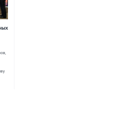
ных
ов,
иву