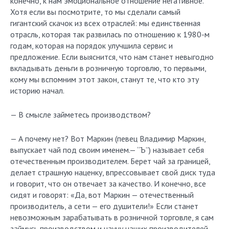
конечно, к нам эмоциональное отношение негативное.
Хотя если вы посмотрите, то мы сделали самый
гигантский скачок из всех отраслей: мы единственная
отрасль, которая так развилась по отношению к 1980-м
годам, которая на порядок улучшила сервис и
предложение. Если выяснится, что нам станет невыгодно
вкладывать деньги в розничную торговлю, то первыми,
кому мы вспомним этот закон, станут те, что кто эту
историю начал.
— В смысле займетесь производством?
— А почему нет? Вот Маркин (певец Владимир Маркин,
выпускает чай под своим именем.— “Ъ”) называет себя
отечественным производителем. Берет чай за границей,
делает страшную наценку, впрессовывает свой диск туда
и говорит, что он отвечает за качество. И конечно, все
сидят и говорят: «Да, вот Маркин — отечественный
производитель, а сети — его душители!» Если станет
невозможным зарабатывать в розничной торговле, я сам
займусь производством и научу наших производителей