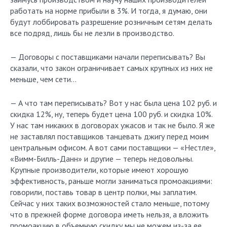
работать на норме прибыли в 3%. И тогда, я думаю, они
будут лоббировать разрешение розничным сетям делать
все подряд, лишь бы не лезли в производство.
— Договоры с поставщиками начали переписывать? Вы
сказали, что закон ограничивает самых крупных из них не
меньше, чем сети…
— А что там переписывать? Вот у нас была цена 102 руб. и
скидка 12%, ну, теперь будет цена 100 руб. и скидка 10%.
У нас там никаких в договорах ужасов и так не было. Я же
не заставлял поставщиков танцевать джигу перед моим
центральным офисом. А вот сами поставщики — «Нестле»,
«Вимм-Билль-Данн» и другие — теперь недовольны.
Крупные производители, которые имеют хорошую
эффективность, раньше могли заниматься промоакциями:
говорили, поставь товар в центр полки, мы заплатим.
Сейчас у них таких возможностей стало меньше, потому
что в прежней форме договора иметь нельзя, а вложить
промоакцию в объемную скидку мы не можем из-за ее