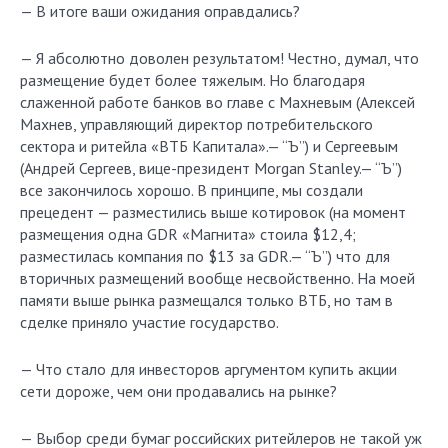
— В итоге ваши ожидания оправдались?
— Я абсолютно доволен результатом! Честно, думал, что
размещение будет более тяжелым. Но благодаря
слаженной работе банков во главе с Махневым (Алексей
Махнев, управляющий директор потребительского
сектора и ритейла «ВТБ Капитала».— “Ъ”) и Сергеевым
(Андрей Сергеев, вице-президент Morgan Stanley.— “Ъ”)
все закончилось хорошо. В принципе, мы создали
прецедент — разместились выше котировок (на момент
размещения одна GDR «Магнита» стоила $12,4;
разместилась компания по $13 за GDR.— “Ъ”) что для
вторичных размещений вообще несвойственно. На моей
памяти выше рынка размещался только ВТБ, но там в
сделке приняло участие государство.
— Что стало для инвесторов аргументом купить акции
сети дороже, чем они продавались на рынке?
— Выбор среди бумаг российских ритейлеров не такой уж