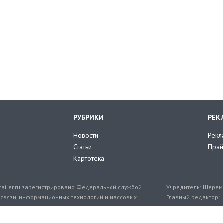
РУБРИКИ
РЕК
Новости
Рекл
Статьи
Прай
Картотека
tailer.ru зарегистрировано Федеральной службой
Учредитель: Шереме
 связи, информационных технологий и массовых
Главный редактор: 
мер: ЭЛ № ФС 77-71776 от 08.12.2017