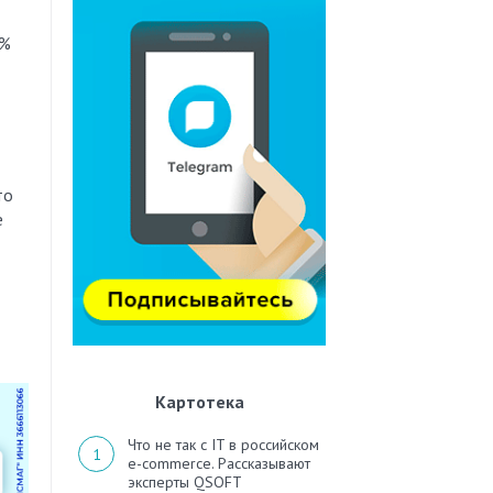
2%
то
е
Картотека
Что не так с IT в российском
e-commerce. Рассказывают
эксперты QSOFT