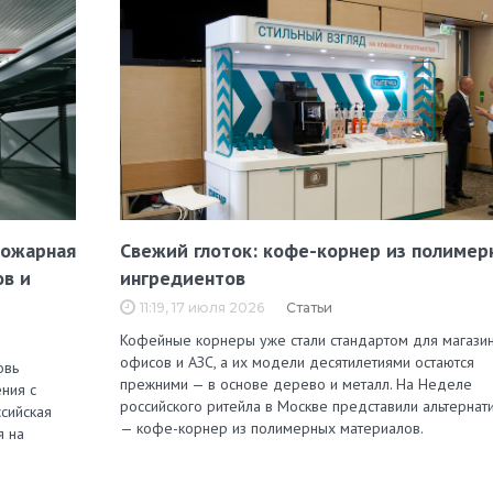
пожарная
Свежий глоток: кофе-корнер из полимер
ов и
ингредиентов
11:19, 17 июля 2026
Статьи
Кофейные корнеры уже стали стандартом для магазин
офисов и АЗС, а их модели десятилетиями остаются
овь
прежними — в основе дерево и металл. На Неделе
ния с
российского ритейла в Москве представили альтернат
сийская
— кофе-корнер из полимерных материалов.
я на