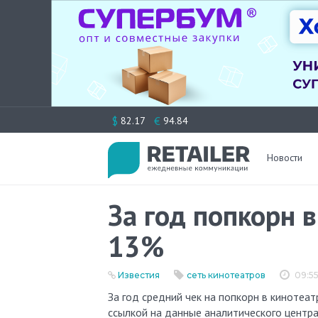
Перейти
$
€
82.17
94.84
к
содержимому
Новости
За год попкорн 
13%
Известия
сеть кинотеатров
09:55
За год средний чек на попкорн в кинотеатрах вырос на 13% и составляет 331 рубль, пишут «Известия» со
ссылкой на данные аналитического цент