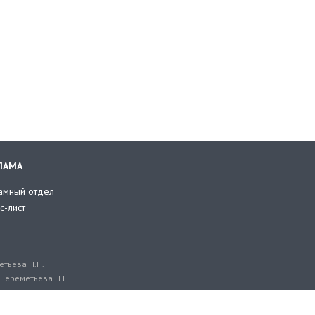
ЛАМА
амный отдел
с-лист
тьева Н.П.
Шереметьева Н.П.