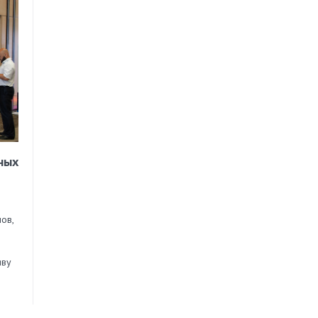
ных
ов,
иву