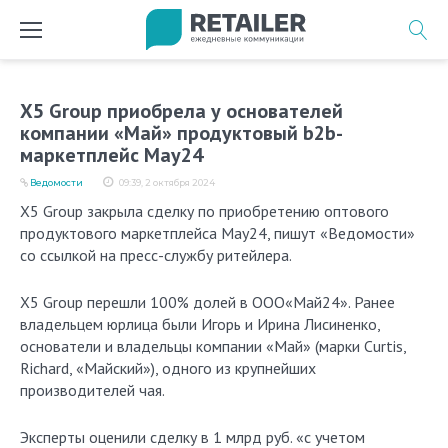
Перейти
к
содержимому
X5 Group приобрела у основателей
компании «Май» продуктовый b2b-
маркетплейс May24
Ведомости
09:39, 2 октября 2024
X5 Group закрыла сделку по приобретению оптового
продуктового маркетплейса May24, пишут «Ведомости»
со ссылкой на пресс-службу ритейлера.
X5 Group перешли 100% долей в ООО«Май24». Ранее
владельцем юрлица были Игорь и Ирина Лисиненко,
основатели и владельцы компании «Май» (марки Curtis,
Richard, «Майский»), одного из крупнейших
производителей чая.
Эксперты оценили сделку в 1 млрд руб. «с учетом