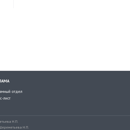
ЛАМА
амный отдел
с-лист
тьева Н.П.
Шереметьева Н.П.