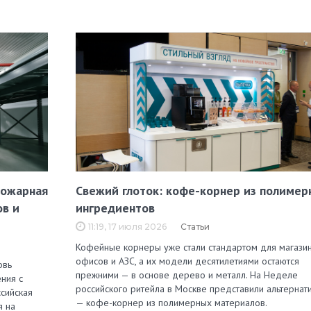
пожарная
Свежий глоток: кофе-корнер из полимер
ов и
ингредиентов
11:19, 17 июля 2026
Статьи
Кофейные корнеры уже стали стандартом для магазин
офисов и АЗС, а их модели десятилетиями остаются
овь
прежними — в основе дерево и металл. На Неделе
ния с
российского ритейла в Москве представили альтернат
сийская
— кофе-корнер из полимерных материалов.
я на