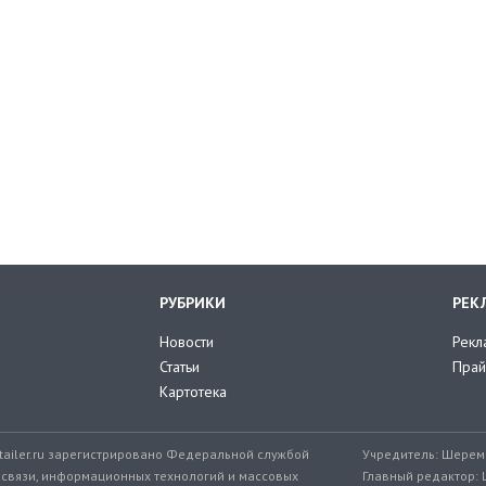
РУБРИКИ
РЕК
Новости
Рекл
Статьи
Прай
Картотека
tailer.ru зарегистрировано Федеральной службой
Учредитель: Шереме
 связи, информационных технологий и массовых
Главный редактор: 