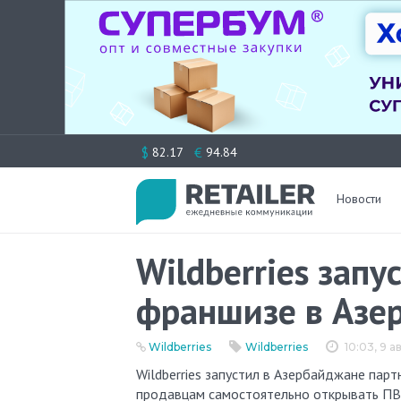
Перейти
$
€
82.17
94.84
к
содержимому
Новости
Wildberries зап
франшизе в Азе
Wildberries
Wildberries
10:03, 9 
Wildberries запустил в Азербайджане партнерскую программу по открытию ПВЗ — это позволит местным
продавцам самостоятельно открывать ПВЗ