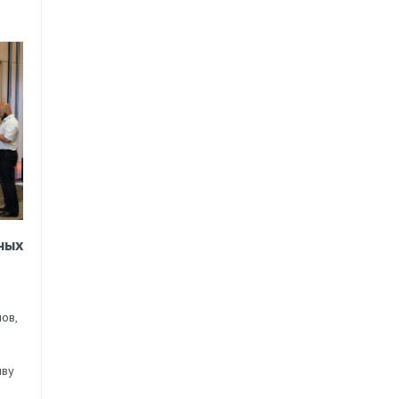
ных
ов,
иву