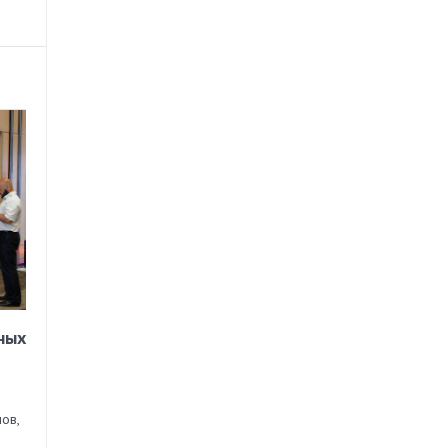
ных
ов,