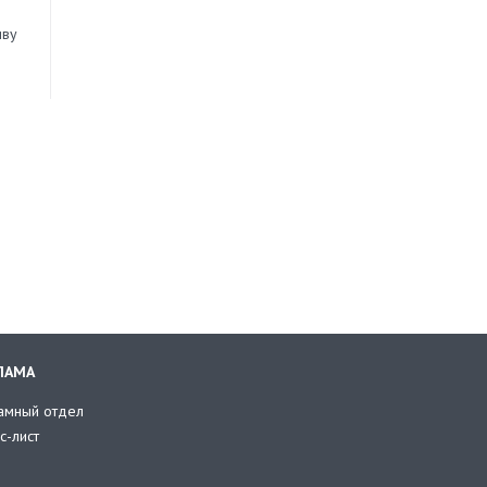
иву
ЛАМА
амный отдел
с-лист