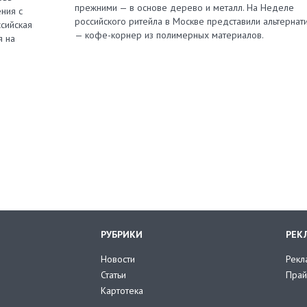
прежними — в основе дерево и металл. На Неделе
ния с
российского ритейла в Москве представили альтернат
сийская
— кофе-корнер из полимерных материалов.
я на
РУБРИКИ
РЕК
Новости
Рекл
Статьи
Прай
Картотека