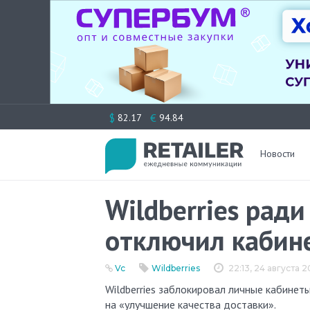
Перейти
$
€
82.17
94.84
к
содержимому
Новости
Wildberries рад
отключил кабин
Vc
Wildberries
22:13, 24 августа 
Wildberries заблокировал личные кабинеты продавцов с низким рейтингом, пишет vc.ru. Эта мера направлена
на «улучшение качества доставки».