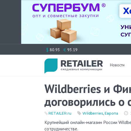
Перейти
$
€
80.93
93.19
к
содержимому
Новости
Wildberries и Ф
договорились о 
RETAILER.ru
Wildberries
,
Европа
Крупнейший онлайн-магазин России Wildberries и Финансовая администрация Словакии договорились о
сотрудничестве.