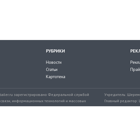
РУБРИКИ
РЕК
Новости
Рекл
Статьи
Прай
Картотека
tailer.ru зарегистрировано Федеральной службой
Учредитель: Шереме
 связи, информационных технологий и массовых
Главный редактор: 
мер: ЭЛ № ФС 77-71776 от 08.12.2017
+7 999 217-32-45
Эл. почта редакции: editor@retailer.