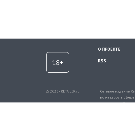
О ПРОЕКТЕ
RSS
© 2026 - RETAILER.ru
Сетевое издание Re
по надзору в сфере
коммуникаций.
Регистрационный но
Телефон редакции: 