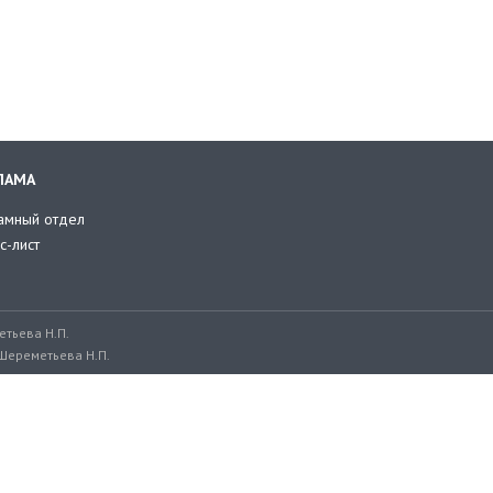
ЛАМА
амный отдел
с-лист
тьева Н.П.
Шереметьева Н.П.
ru, adv@retailer.ru