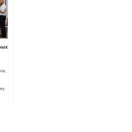
ных
ов,
иву