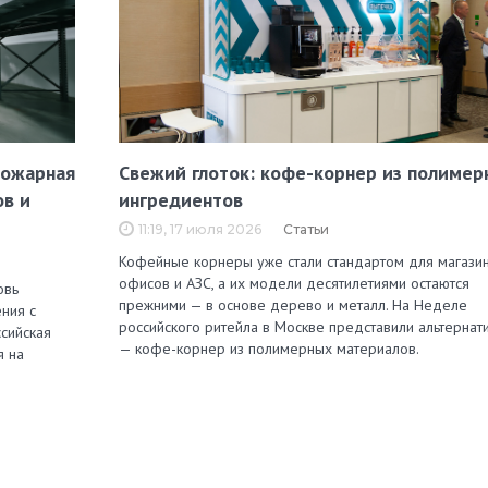
пожарная
Свежий глоток: кофе-корнер из полимер
ов и
ингредиентов
11:19, 17 июля 2026
Статьи
Кофейные корнеры уже стали стандартом для магазин
офисов и АЗС, а их модели десятилетиями остаются
овь
прежними — в основе дерево и металл. На Неделе
ния с
российского ритейла в Москве представили альтернат
сийская
— кофе-корнер из полимерных материалов.
я на