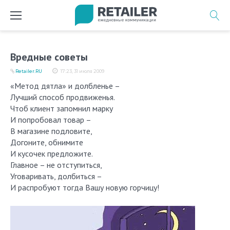
Перейти
к
содержимому
Вредные советы
Retailer.RU
17:23, 31 июля 2009
«Метод дятла» и долбленье –
Лучший способ продвиженья.
Чтоб клиент запомнил марку
И попробовал товар –
В магазине подловите,
Догоните, обнимите
И кусочек предложите.
Главное – не отступиться,
Уговаривать, долбиться –
И распробуют тогда Вашу новую горчицу!