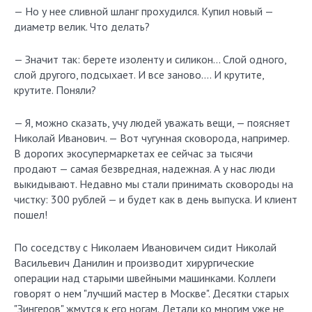
— Но у нее сливной шланг прохудился. Купил новый —
диаметр велик. Что делать?
— Значит так: берете изоленту и силикон… Слой одного,
слой другого, подсыхает. И все заново…. И крутите,
крутите. Поняли?
— Я, можно сказать, учу людей уважать вещи, — поясняет
Николай Иванович. — Вот чугунная сковорода, например.
В дорогих экосупермаркетах ее сейчас за тысячи
продают — самая безвредная, надежная. А у нас люди
выкидывают. Недавно мы стали принимать сковороды на
чистку: 300 рублей — и будет как в день выпуска. И клиент
пошел!
По соседству с Николаем Ивановичем сидит Николай
Васильевич Данилин и производит хирургические
операции над старыми швейными машинками. Коллеги
говорят о нем "лучший мастер в Москве". Десятки старых
"Зингеров" жмутся к его ногам. Детали ко многим уже не