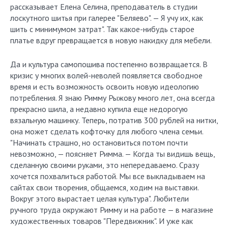
рассказывает Елена Селина, преподаватель в студии
лоскутного шитья при галерее "Беляево". — Я учу их, как
шить с минимумом затрат". Так какое-нибудь старое
платье вдруг превращается в новую накидку для мебели.
Да и культура самопошива постепенно возвращается. В
кризис у многих волей-неволей появляется свободное
время и есть возможность освоить новую идеологию
потребления. Я знаю Римму Рыжову много лет, она всегда
прекрасно шила, а недавно купила еще недорогую
вязальную машинку. Теперь, потратив 300 рублей на нитки,
она может сделать кофточку для любого члена семьи.
"Начинать страшно, но остановиться потом почти
невозможно, — поясняет Римма. — Когда ты видишь вещь,
сделанную своими руками, это непередаваемо. Сразу
хочется похвалиться работой. Мы все выкладываем на
сайтах свои творения, общаемся, ходим на выставки.
Вокруг этого вырастает целая культура". Любители
ручного труда окружают Римму и на работе — в магазине
художественных товаров "Передвижник". И уже как