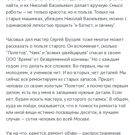
найти, и их Николай Васильевич делает вручную. Смысл
работы — не только красота, но и польза. Только на
старых машинках, убежден Николай Васильевич, можно с
одинаковой легкостью прошить "и батист, и овчину".
Часовых дел мастер Сергей Груздев тоже многое может
рассказать о пользе старого. Он вспоминает, сколько
"Полетов", "Чаек" и "всяких швейцарцев" спасал в своем
ООО "Время" от безвременной кончины. "Но с каждым
годом это делать все сложнее. Во-первых, мы не
молодеем, а учеников нет. И во-вторых, нет деталей. Мы
сейчас все ремонтируем из старых запасов. Придет
человек со своим золотым "Полетом", я посмотрю первым
делом, есть ли у меня в загашнике нужные детали. Если
нет, будем искать мастера, у которого остались". В общем,
куда ни пойди, оказывается, что в тонкости ремонта той
или иной вещи истинно посвящены десяток, в лучшем
случае — сотня человек во всей Москве.
Уж на что, кажется, ремонт обуви — распространенная