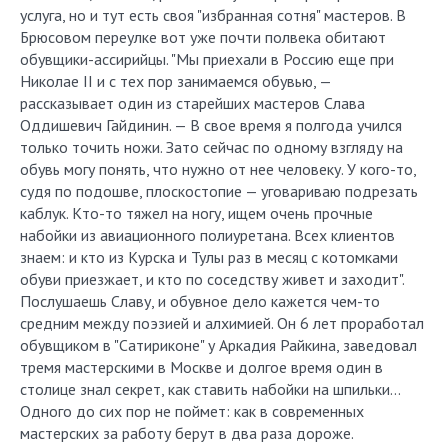
услуга, но и тут есть своя "избранная сотня" мастеров. В
Брюсовом переулке вот уже почти полвека обитают
обувщики-ассирийцы. "Мы приехали в Россию еще при
Николае II и с тех пор занимаемся обувью, —
рассказывает один из старейших мастеров Слава
Оддишевич Гайдинин. — В свое время я полгода учился
только точить ножи. Зато сейчас по одному взгляду на
обувь могу понять, что нужно от нее человеку. У кого-то,
судя по подошве, плоскостопие — уговариваю подрезать
каблук. Кто-то тяжел на ногу, ищем очень прочные
набойки из авиационного полиуретана. Всех клиентов
знаем: и кто из Курска и Тулы раз в месяц с котомками
обуви приезжает, и кто по соседству живет и заходит".
Послушаешь Славу, и обувное дело кажется чем-то
средним между поэзией и алхимией. Он 6 лет проработал
обувщиком в "Сатириконе" у Аркадия Райкина, заведовал
тремя мастерскими в Москве и долгое время один в
столице знал секрет, как ставить набойки на шпильки…
Одного до сих пор не поймет: как в современных
мастерских за работу берут в два раза дороже.