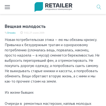
Перейти
к
содержимому
Вещная молодость
Огонёк
11:53, 27 июля 2009
Новая потребительская этика — ею мы обязаны кризису.
Привычка к безудержным тратам и одноразовому
потреблению (сломалась вещь, порвалась, наконец,
просто надоела — в мусор) сменяется бережливостью. Не
выбросить перегоревший фен, а отремонтировать. Не
покупать дорогую одежду, а попробовать сшить самому.
Не выкидывать старые книжки и кассеты, а попробовать
обменять. Вещи обретают вторую жизнь, а с ними и мы
как-то прочнее стоим на земле.
Из жизни бывших
Очереди в ремонтных мастерских, наплыв молодых