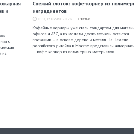
пожарная
Свежий глоток: кофе-корнер из полимер
ов и
ингредиентов
11:19, 17 июля 2026
Статьи
Кофейные корнеры уже стали стандартом для магазин
офисов и АЗС, а их модели десятилетиями остаются
овь
прежними — в основе дерево и металл. На Неделе
ния с
российского ритейла в Москве представили альтернат
сийская
— кофе-корнер из полимерных материалов.
я на