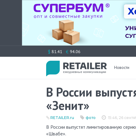
Перейти
$
€
81.41
94.06
к
содержимому
Новости
В России выпус
«Зенит»
RETAILER.ru
фото
15:46, 26 сент
В России выпустят лимитированную сери
«Швабе».