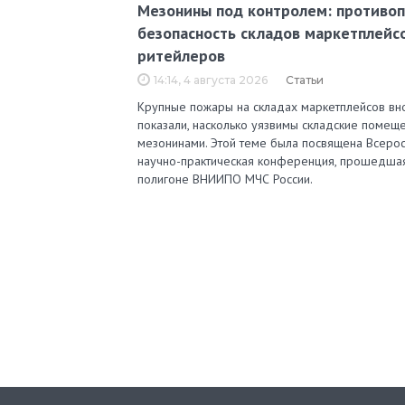
Мезонины под контролем: противо
безопасность складов маркетплейс
ритейлеров
14:14, 4 августа 2026
Статьи
Крупные пожары на складах маркетплейсов вн
показали, насколько уязвимы складские помеще
мезонинами. Этой теме была посвящена Всерос
научно-практическая конференция, прошедша
полигоне ВНИИПО МЧС России.