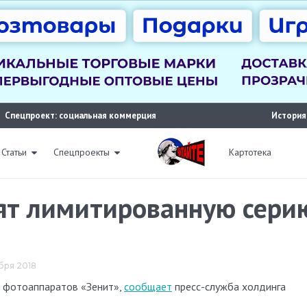
Спецпроект: социальная коммерция
История
Статьи
Спецпроекты
Картотека
тят лимитированную сери
ября 2018
ю фотоаппаратов «Зенит»,
сообщает
пресс-служба холдинга