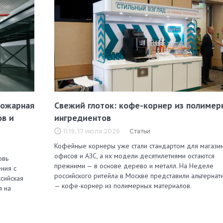
пожарная
Свежий глоток: кофе-корнер из полимер
ов и
ингредиентов
11:19, 17 июля 2026
Статьи
Кофейные корнеры уже стали стандартом для магазин
офисов и АЗС, а их модели десятилетиями остаются
овь
прежними — в основе дерево и металл. На Неделе
ния с
российского ритейла в Москве представили альтернат
сийская
— кофе-корнер из полимерных материалов.
я на