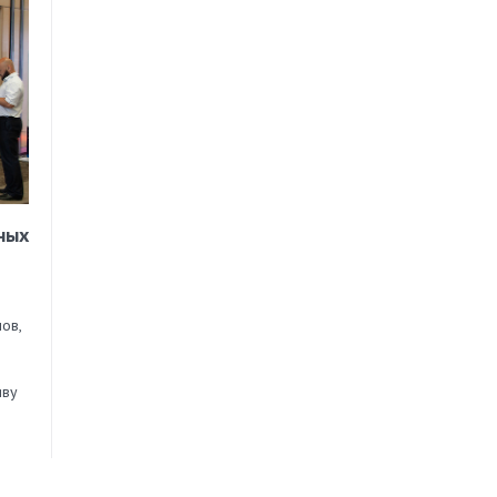
ных
ов,
иву