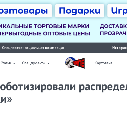
Спецпроект: социальная коммерция
История
Статьи
Спецпроекты
Картотека
роботизировали распред
ки»