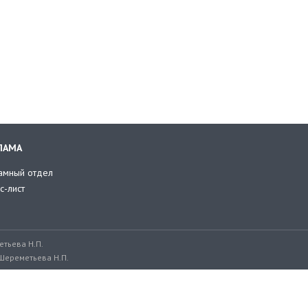
ЛАМА
амный отдел
с-лист
тьева Н.П.
Шереметьева Н.П.