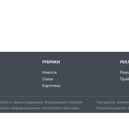
РУБРИКИ
РЕК
Новости
Рекл
Статьи
Прай
Картотека
tailer.ru зарегистрировано Федеральной службой
Учредитель: Шереме
 связи, информационных технологий и массовых
Главный редактор: 
мер: ЭЛ № ФС 77-71776 от 08.12.2017