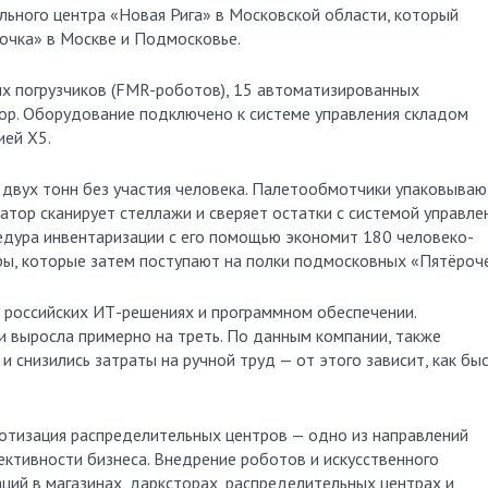
ьного центра «Новая Рига» в Московской области, который
очка» в Москве и Подмосковье.
х погрузчиков (FMR-роботов), 15 автоматизированных
ор. Оборудование подключено к системе управления складом
ией Х5.
двух тонн без участия человека. Палетообмотчики упаковываю
атор сканирует стеллажи и сверяет остатки с системой управле
едура инвентаризации с его помощью экономит 180 человеко-
ры, которые затем поступают на полки подмосковных «Пятёроче
а российских ИТ-решениях и программном обеспечении.
 выросла примерно на треть. По данным компании, также
и снизились затраты на ручной труд — от этого зависит, как бы
отизация распределительных центров — одно из направлений
ективности бизнеса. Внедрение роботов и искусственного
ий в магазинах, дарксторах, распределительных центрах и